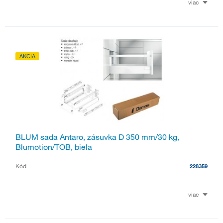
viac
AKCIA
BLUM sada Antaro, zásuvka D 350 mm/30 kg,
Blumotion/TOB, biela
Kód
228359
viac