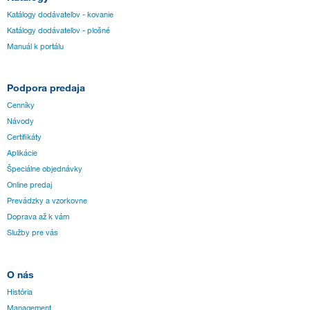
Katálogy dodávateľov - kovanie
Katálogy dodávateľov - plošné
Manuál k portálu
Podpora predaja
Cenníky
Návody
Certifikáty
Aplikácie
Špeciálne objednávky
Online predaj
Prevádzky a vzorkovne
Doprava až k vám
Služby pre vás
O nás
História
Management