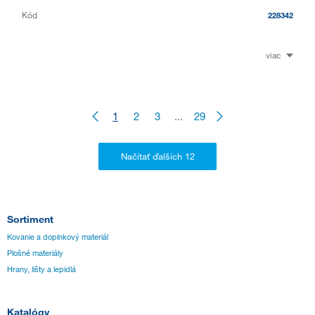
Kód
228342
viac
1
2
3
...
29
Sortiment
Kovanie a doplnkový materiál
Plošné materiály
Hrany, lišty a lepidlá
Katalógy