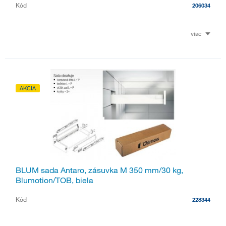
Kód
206034
viac
AKCIA
BLUM sada Antaro, zásuvka M 350 mm/30 kg,
Blumotion/TOB, biela
Kód
228344