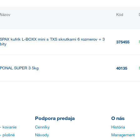
Názov
Kód
SPAX kufrík L-BOXX mini s TXS skrutkami 6 rozmerov + 3
375455
bity
PONAL SUPER 3 5kg
40135
Podpora predaja
O nás
- kovanie
Cenníky
História
- plošné
Návody
Management