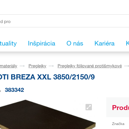
tuality
Inšpirácia
O nás
Kariéra
K
materiály
Preglejky
Preglejky fóliované protišmykové
TI BREZA XXL 3850/2150/9
383342
u
Prod
Značka