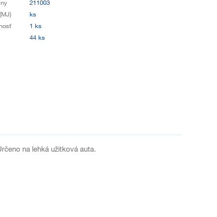
iny
211003
(MJ)
ks
nosť
1 ks
44 ks
.Určeno na lehká užitková auta.