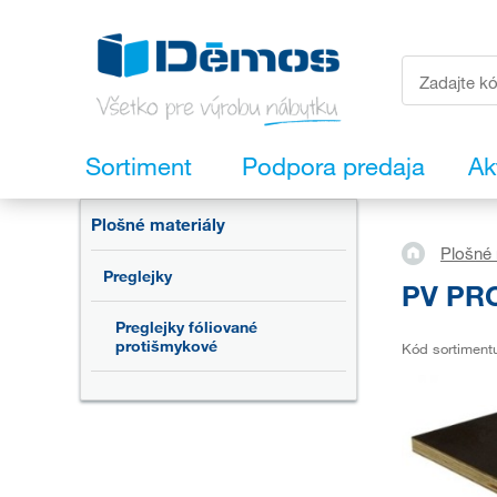
Sortiment
Podpora predaja
Ak
Plošné materiály
Plošné 
Preglejky
PV PRO
Preglejky fóliované
protišmykové
Kód sortiment