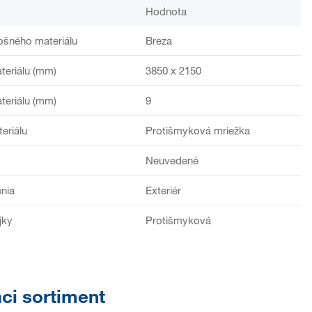
Hodnota
ošného materiálu
Breza
teriálu (mm)
3850 x 2150
teriálu (mm)
9
teriálu
Protišmyková mriežka
Neuvedené
enia
Exteriér
jky
Protišmyková
aci sortiment