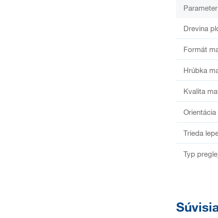
Parameter
Drevina pl
Formát ma
Hrúbka ma
Kvalita ma
Orientácia
Trieda lep
Typ pregle
Súvisi