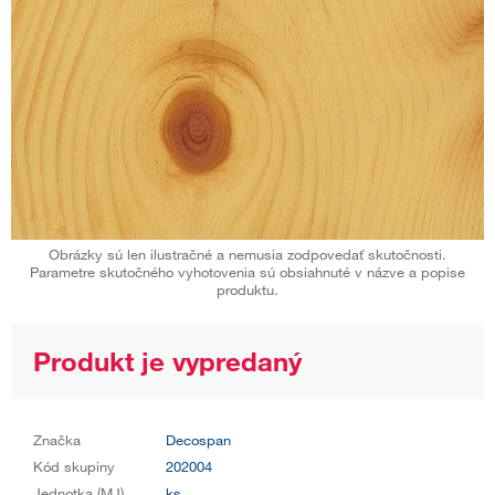
Obrázky sú len ilustračné a nemusia zodpovedať skutočnosti.
Parametre skutočného vyhotovenia sú obsiahnuté v názve a popise
produktu.
Produkt je vypredaný
Značka
Decospan
Kód skupiny
202004
Jednotka (MJ)
ks