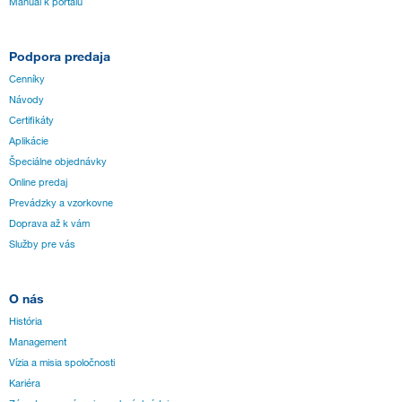
Manuál k portálu
Podpora predaja
Cenníky
Návody
Certifikáty
Aplikácie
Špeciálne objednávky
Online predaj
Prevádzky a vzorkovne
Doprava až k vám
Služby pre vás
O nás
História
Management
Vízia a misia spoločnosti
Kariéra