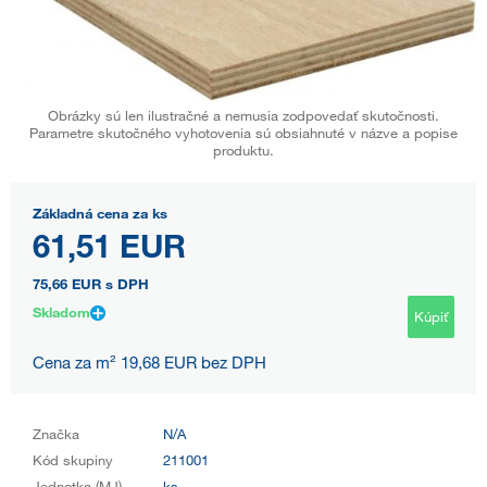
Obrázky sú len ilustračné a nemusia zodpovedať skutočnosti.
Parametre skutočného vyhotovenia sú obsiahnuté v názve a popise
produktu.
Základná cena za ks
61,51 EUR
75,66 EUR
s DPH
Skladom
Kúpiť
Cena za m² 19,68 EUR bez DPH
Značka
N/A
Kód skupiny
211001
Jednotka (MJ)
ks