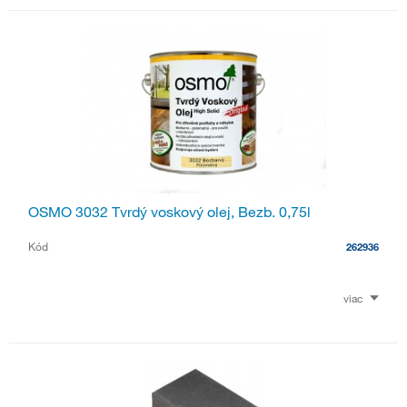
OSMO 3032 Tvrdý voskový olej, Bezb. 0,75l
Kód
262936
viac