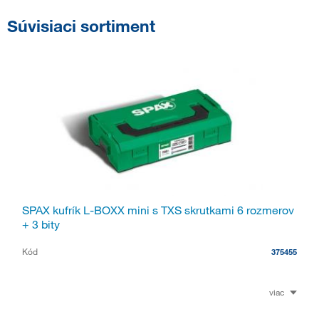
Súvisiaci sortiment
SPAX kufrík L-BOXX mini s TXS skrutkami 6 rozmerov
+ 3 bity
Kód
375455
viac