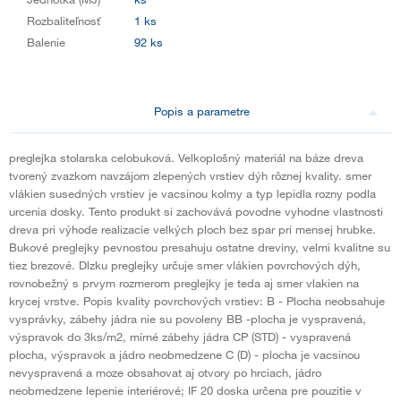
Rozbaliteľnosť
1 ks
Balenie
92 ks
Popis a parametre
preglejka stolarska celobuková. Velkoplošný materiál na báze dreva
tvorený zvazkom navzájom zlepených vrstiev dýh rôznej kvality. smer
vlákien susedných vrstiev je vacsinou kolmy a typ lepidla rozny podla
urcenia dosky. Tento produkt si zachovává povodne vyhodne vlastnosti
dreva pri výhode realizacie velkých ploch bez spar pri mensej hrubke.
Bukové preglejky pevnostou presahuju ostatne dreviny, velmi kvalitne su
tiez brezové. Dlzku preglejky určuje smer vlákien povrchových dýh,
rovnobežný s prvym rozmerom preglejky je teda aj smer vlakien na
krycej vrstve. Popis kvality povrchových vrstiev: B - Plocha neobsahuje
vysprávky, zábehy jádra nie su povoleny BB -plocha je vyspravená,
výspravok do 3ks/m2, mírné zábehy jádra CP (STD) - vyspravená
plocha, výspravok a jádro neobmedzene C (D) - plocha je vacsinou
nevyspravená a moze obsahovat aj otvory po hrciach, jádro
neobmedzene lepenie interiérové; IF 20 doska určena pre pouzitie v