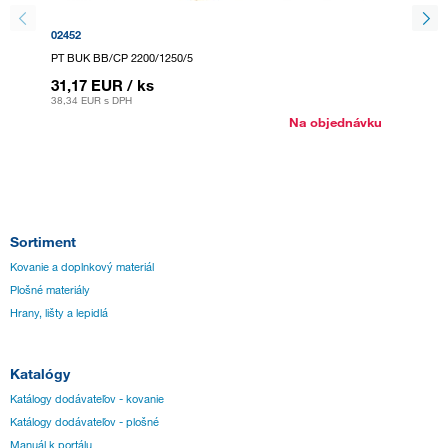
02452
00795
PT BUK BB/CP 2200/1250/5
PT BUK 
31,17 EUR
/ ks
39,95
38,34 EUR
s DPH
49,13 E
Na objednávku
Sortiment
Kovanie a doplnkový materiál
Plošné materiály
Hrany, lišty a lepidlá
Katalógy
Katálogy dodávateľov - kovanie
Katálogy dodávateľov - plošné
Manuál k portálu