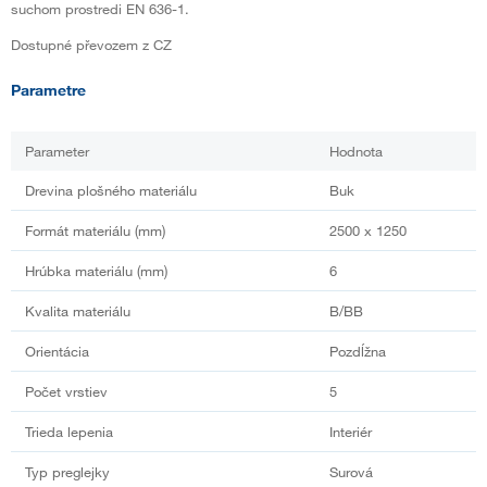
suchom prostredi EN 636-1.
Dostupné převozem z CZ
Parametre
Parameter
Hodnota
Drevina plošného materiálu
Buk
Formát materiálu (mm)
2500 x 1250
Hrúbka materiálu (mm)
6
Kvalita materiálu
B/BB
Orientácia
Pozdĺžna
Počet vrstiev
5
Trieda lepenia
Interiér
Typ preglejky
Surová