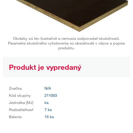
Obrázky sú len ilustračné a nemusia zodpovedať skutočnosti.
Parametre skutočného vyhotovenia sú obsiahnuté v názve a popise
produktu.
Produkt je vypredaný
Značka
N/A
Kód skupiny
211003
Jednotka (MJ)
ks
Rozbaliteľnosť
7 ks
Balenie
15 ks