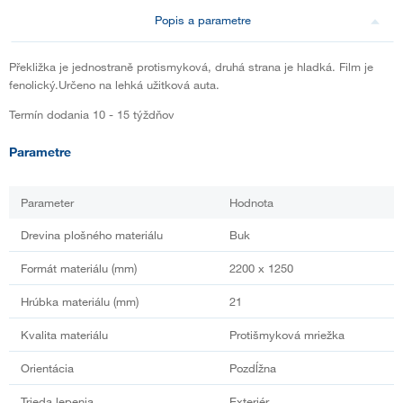
Popis a parametre
Překližka je jednostraně protismyková, druhá strana je hladká. Film je
fenolický.Určeno na lehká užitková auta.
Termín dodania 10 - 15 týždňov
Parametre
Parameter
Hodnota
Drevina plošného materiálu
Buk
Formát materiálu (mm)
2200 x 1250
Hrúbka materiálu (mm)
21
Kvalita materiálu
Protišmyková mriežka
Orientácia
Pozdĺžna
Trieda lepenia
Exteriér