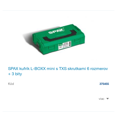
SPAX kufrík L-BOXX mini s TXS skrutkami 6 rozmerov
+ 3 bity
Kód
375455
viac