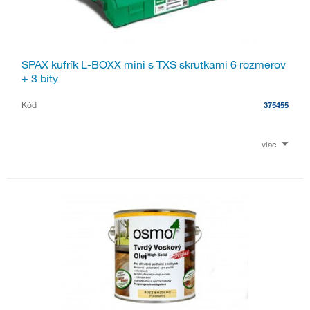
SPAX kufrík L-BOXX mini s TXS skrutkami 6 rozmerov
+ 3 bity
Kód
375455
viac