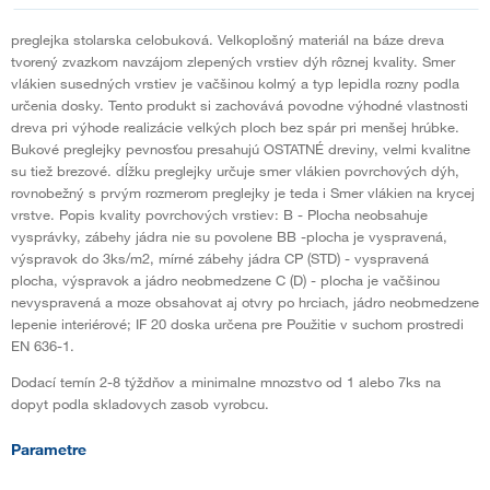
preglejka stolarska celobuková. Velkoplošný materiál na báze dreva
tvorený zvazkom navzájom zlepených vrstiev dýh rôznej kvality. Smer
vlákien susedných vrstiev je vačšinou kolmý a typ lepidla rozny podla
určenia dosky. Tento produkt si zachovává povodne výhodné vlastnosti
dreva pri výhode realizácie velkých ploch bez spár pri menšej hrúbke.
Bukové preglejky pevnosťou presahujú OSTATNÉ dreviny, velmi kvalitne
su tiež brezové. dĺžku preglejky určuje smer vlákien povrchových dýh,
rovnobežný s prvým rozmerom preglejky je teda i Smer vlákien na krycej
vrstve. Popis kvality povrchových vrstiev: B - Plocha neobsahuje
vysprávky, zábehy jádra nie su povolene BB -plocha je vyspravená,
výspravok do 3ks/m2, mírné zábehy jádra CP (STD) - vyspravená
plocha, výspravok a jádro neobmedzene C (D) - plocha je vačšinou
nevyspravená a moze obsahovat aj otvry po hrciach, jádro neobmedzene
lepenie interiérové; IF 20 doska určena pre Použitie v suchom prostredi
EN 636-1.
Dodací temín 2-8 týždňov a minimalne mnozstvo od 1 alebo 7ks na
dopyt podla skladovych zasob vyrobcu.
Parametre