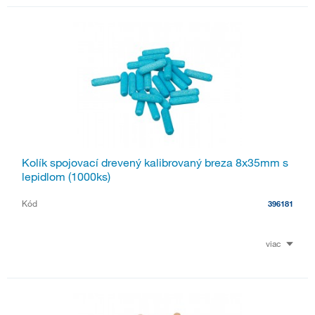
Kolík spojovací drevený kalibrovaný breza 8x35mm s
lepidlom (1000ks)
Kód
396181
viac