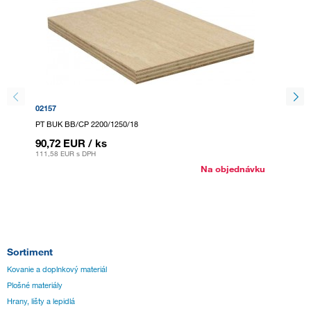
02157
223431
PT BUK BB/CP 2200/1250/18
PT BUK
90,72 EUR
/ ks
88,85
111,58 EUR
s DPH
109,29 
Na objednávku
Sortiment
Kovanie a doplnkový materiál
Plošné materiály
Hrany, lišty a lepidlá