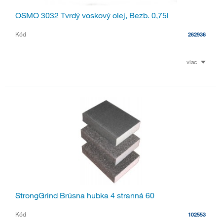
OSMO 3032 Tvrdý voskový olej, Bezb. 0,75l
Kód
262936
viac
StrongGrind Brúsna hubka 4 stranná 60
Kód
102553