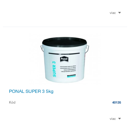
viac
PONAL SUPER 3 5kg
Kód
40135
viac