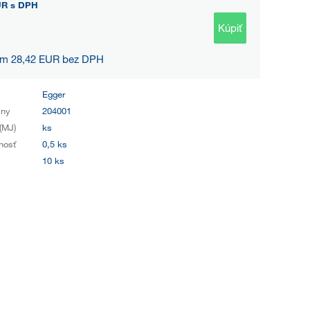
UR
s DPH
Kúpiť
 m 28,42 EUR bez DPH
Egger
iny
204001
(MJ)
ks
nosť
0,5 ks
10 ks