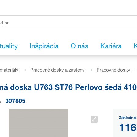
tuality
Inšpirácia
O nás
Kariéra
K
materiály
Pracovné dosky a zásteny
Pracovné dosky
ná doska U763 ST76 Perlovo šedá 410
307805
u
Základná 
116