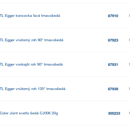
TL Egger koncovka ľavá tmavošedá
87910
TL Egger vnútorný roh 90° tmavošedá
87923
TL Egger vonkajší roh 90° tmavošedá
87931
TL Egger vnútorný roh 135° tmavošedá
87939
Color Joint svetlo šedá CJ006 20g
305233