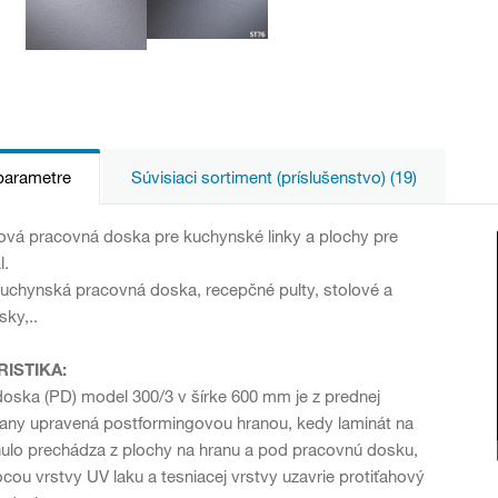
parametre
Súvisiaci sortiment (príslušenstvo) (19)
vá pracovná doska pre kuchynské linky a plochy pre
l.
uchynská pracovná doska, recepčné pulty, stolové a
ky,..
ISTIKA:
oska (PD) model 300/3 v šírke 600 mm je z prednej
rany upravená postformingovou hranou, kedy laminát na
ulo prechádza z plochy na hranu a pod pracovnú dosku,
ou vrstvy UV laku a tesniacej vrstvy uzavrie protiťahový