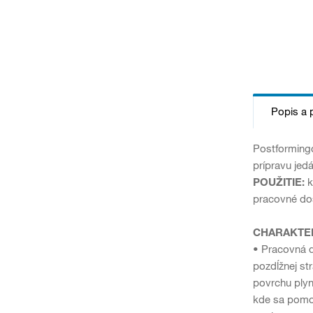
Popis a 
Postformingo
prípravu jedá
POUŽITIE:
k
pracovné dos
CHARAKTER
• Pracovná d
pozdĺžnej st
povrchu plyn
kde sa pomoc