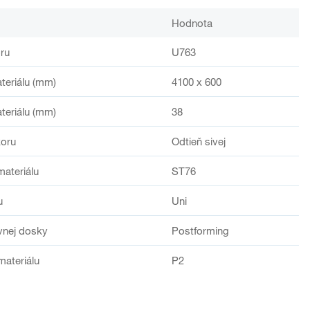
Hodnota
ru
U763
teriálu (mm)
4100 x 600
teriálu (mm)
38
oru
Odtieň sivej
materiálu
ST76
u
Uni
vnej dosky
Postforming
materiálu
P2