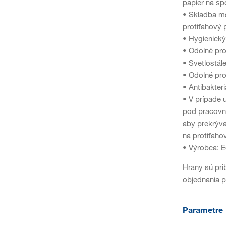
papier na sp
• Skladba ma
protiťahový 
• Hygienický
• Odolné pro
• Svetlostál
• Odolné pro
• Antibakter
• V prípade 
pod pracovnú
aby prekrýva
na protiťaho
• Výrobca: 
Hrany sú pri
objednania p
Parametre