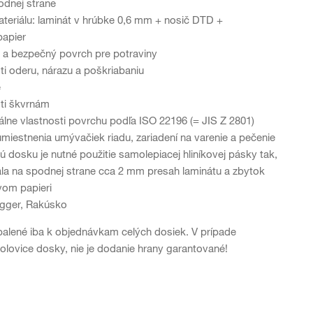
odnej strane
teriálu: laminát v hrúbke 0,6 mm + nosič DTD +
papier
 a bezpečný povrch pre potraviny
ti oderu, nárazu a poškriabaniu
e
ti škvrnám
iálne vlastnosti povrchu podľa ISO 22196 (= JIS Z 2801)
umiestnenia umývačiek riadu, zariadení na varenie a pečenie
 dosku je nutné použitie samolepiacej hliníkovej pásky tak,
la na spodnej strane cca 2 mm presah laminátu a zbytok
vom papieri
Egger, Rakúsko
balené iba k objednávkam celých dosiek. V prípade
olovice dosky, nie je dodanie hrany garantované!