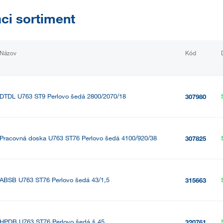
aci sortiment
Názov
Kód
DTDL U763 ST9 Perlovo šedá 2800/2070/18
307980
Pracovná doska U763 ST76 Perlovo šedá 4100/920/38
307825
ABSB U763 ST76 Perlovo šedá 43/1,5
315663
HPDB U763 ST76 Perlovo šedá š.45
320761