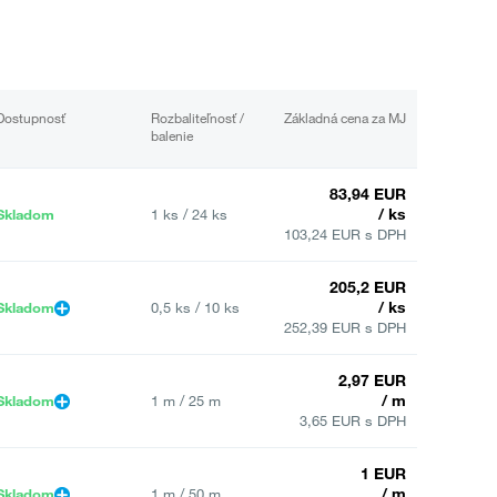
Dostupnosť
Rozbaliteľnosť /
Základná cena za MJ
balenie
83,94 EUR
/ ks
Skladom
1 ks / 24 ks
103,24 EUR s DPH
205,2 EUR
/ ks
Skladom
0,5 ks / 10 ks
252,39 EUR s DPH
2,97 EUR
/ m
Skladom
1 m / 25 m
3,65 EUR s DPH
1 EUR
/ m
Skladom
1 m / 50 m