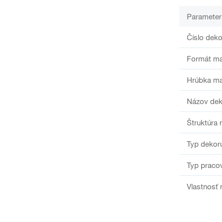
Parameter
Číslo deko
Formát ma
Hrúbka ma
Názov dek
Štruktúra 
Typ dekor
Typ praco
Vlastnosť 