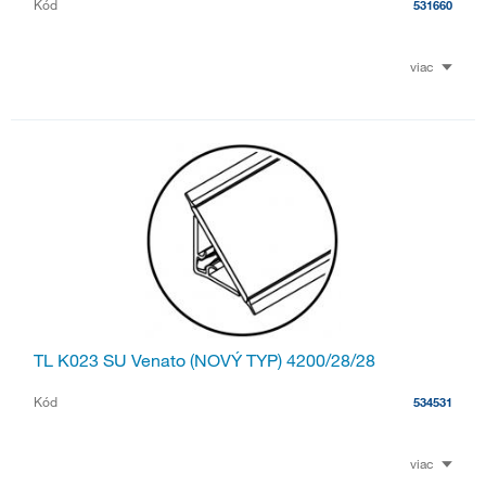
Kód
531660
viac
TL K023 SU Venato (NOVÝ TYP) 4200/28/28
Kód
534531
viac