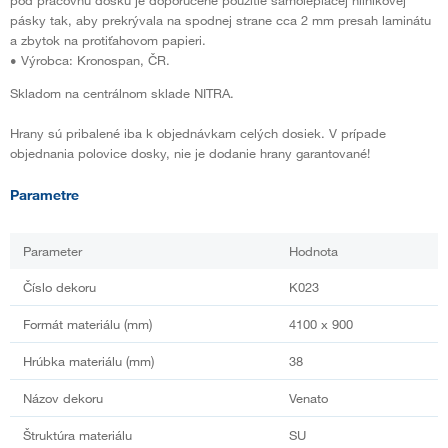
pásky tak, aby prekrývala na spodnej strane cca 2 mm presah laminátu
a zbytok na protiťahovom papieri.
• Výrobca: Kronospan, ČR.
Skladom na centrálnom sklade NITRA.
Hrany sú pribalené iba k objednávkam celých dosiek. V prípade
objednania polovice dosky, nie je dodanie hrany garantované!
Parametre
Parameter
Hodnota
Číslo dekoru
K023
Formát materiálu (mm)
4100 x 900
Hrúbka materiálu (mm)
38
Názov dekoru
Venato
Štruktúra materiálu
SU