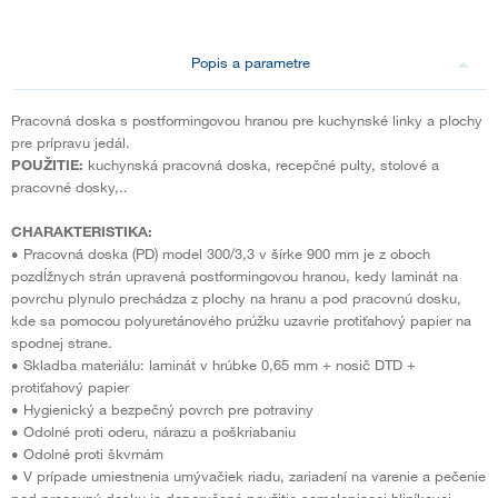
Popis a parametre
Pracovná doska s postformingovou hranou pre kuchynské linky a plochy
pre prípravu jedál.
POUŽITIE:
kuchynská pracovná doska, recepčné pulty, stolové a
pracovné dosky,..
CHARAKTERISTIKA:
• Pracovná doska (PD) model 300/3,3 v šírke 900 mm je z oboch
pozdĺžnych strán upravená postformingovou hranou, kedy laminát na
povrchu plynulo prechádza z plochy na hranu a pod pracovnú dosku,
kde sa pomocou polyuretánového prúžku uzavrie protiťahový papier na
spodnej strane.
• Skladba materiálu: laminát v hrúbke 0,65 mm + nosič DTD +
protiťahový papier
• Hygienický a bezpečný povrch pre potraviny
• Odolné proti oderu, nárazu a poškriabaniu
• Odolné proti škvrnám
• V prípade umiestnenia umývačiek riadu, zariadení na varenie a pečenie
pod pracovnú dosku je doporučené použitie samolepiacej hliníkovej