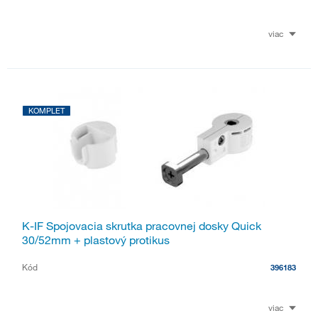
viac
KOMPLET
K-IF Spojovacia skrutka pracovnej dosky Quick
30/52mm + plastový protikus
Kód
396183
viac