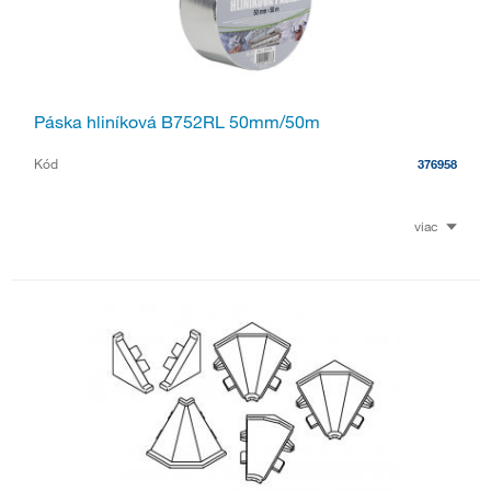
Páska hliníková B752RL 50mm/50m
Kód
376958
viac