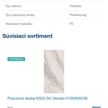
Typ dekoru
Fantázia
Typ pracovnej dosky
Postforming
Vlastnosť materiálu
P2
Súvisiaci sortiment
VÝPREDAJ
Pracovná doska K023 SU Venato 4100/600/38
Kód
285458