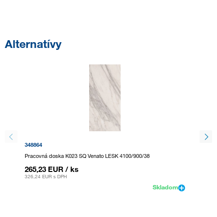
Alternatívy
348864
353549
Pracovná doska K023 SQ Venato LESK 4100/900/38
KD-IN K
265,23 EUR
/ ks
1 018
326,24 EUR
s DPH
1 252,9
Skladom