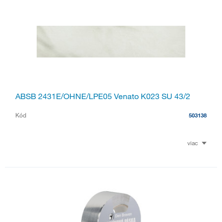
ABSB 2431E/OHNE/LPE05 Venato K023 SU 43/2
Kód
503138
viac