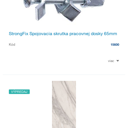
StrongFix Spojovacia skrutka pracovnej dosky 65mm
Kód
15600
viac
VÝPREDAJ