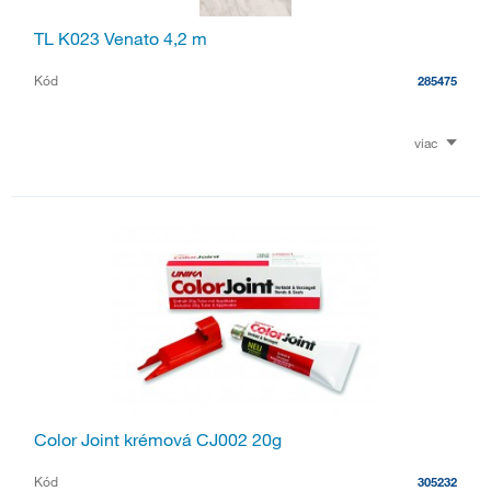
TL K023 Venato 4,2 m
Kód
285475
viac
Color Joint krémová CJ002 20g
Kód
305232