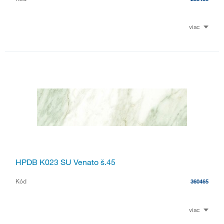
viac
HPDB K023 SU Venato š.45
Kód
360465
viac