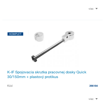
viac
KOMPLET
K-IF Spojovacia skrutka pracovnej dosky Quick
30/150mm + plastový protikus
Kód
396184
viac