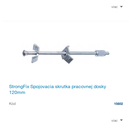
viac
StrongFix Spojovacia skrutka pracovnej dosky
120mm
Kód
15602
viac