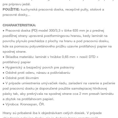
pre prípravu jedál.
POUŽITIE:
kuchynská pracovná doska, recepčné pulty, stolové a
pracovné dosky,..
CHARAKTERISTIKA:
• Pracovná doska (PD) model 300/3,3 v šírke 635 mm je z prednej
pozdĺžnej strany upravená postformingovou hranou, kedy laminát na
povrchu plynulo prechádza z plochy na hranu a pod pracovnú dosku,
kde sa pomocou polyuretánového prúžku uzavrie protiťahový papier na
spodnej strane.
• Skladba materiálu: laminát v hrúbke 0,65 mm + nosič DTD +
protiťahový papier
• Hygienický a bezpečný povrch pre potraviny
• Odolné proti oderu, nárazu a poškriabaniu
• Odolné proti škvrnám
• V prípade umiestnenia umývačiek riadu, zariadení na varenie a pečenie
pod pracovnú dosku je doporučené použitie samolepiacej hliníkovej
pásky tak, aby prekrývala na spodnej strane cca 2 mm presah laminátu
a zbytok na protiťahovom papieri.
• Výrobca: Kronospan, ČR.
Hrany sú pribalené iba k objednávkam celých dosiek. V prípade
objednania polovice dosky, nie je dodanie hrany garantované!