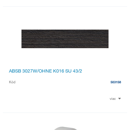
ABSB 3027W/OHNE K016 SU 43/2
Kód
503158
viac