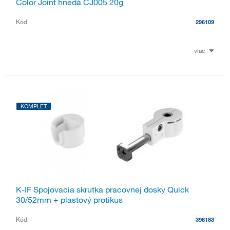
Color Joint hnedá CJ005 20g
Kód
296109
viac
KOMPLET
K-IF Spojovacia skrutka pracovnej dosky Quick
30/52mm + plastový protikus
Kód
396183