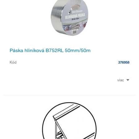
Páska hliníková B752RL 50mm/50m
Kód
376958
viac