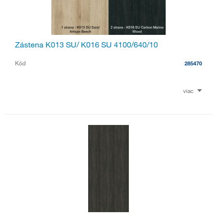
Zástena K013 SU/ K016 SU 4100/640/10
Kód
285470
viac