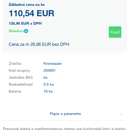
Základná cena za ks
110,54 EUR
135,96 EUR
s DPH
Skladom
Kúpiť
Cena za m 26,96 EUR bez DPH
Značka
Kronospan
Kód skupiny
204001
Jednotka (MJ)
ks
Rozbaliteľnosť
0,5 ks
Balenie
10 ks
Popis a parametre
Pracovná doska s postformingovou hranou pre kuchynské linky a plochy