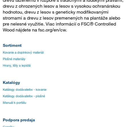
drevu ťaženému v rozpore s tradičnými a ľudskými právami,
drevu z ohrozených lesov a lesov s vysokou ochranárskou
hodnotou, drevu z lesov s geneticky modifikovanými
stromami a drevu z lesov premenených na plantáže alebo
pre nelesné využitie. Viac informácií o FSC® Controlled
Wood nájdete na fsc.org/en/cw.
Sortiment
Kovanie a doplnkový materiál
Plošné materiály
Hrany, lišty a lepidlá
Katalógy
Katálogy dodávateľov - kovanie
Katálogy dodávateľov - plošné
Manuál k portálu
Podpora predaja