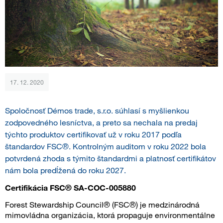
17. 12. 2020
Spoločnosť Démos trade, s.r.o. súhlasí s myšlienkou
zodpovedného lesníctva, a preto sa nechala na predaj
týchto produktov certifikovať už v roku 2017 podľa
štandardov FSC®. Kontrolným auditom v roku 2022 bola
potvrdená zhoda s týmito štandardmi a platnosť certifikátov
nám bola predĺžená do roku 2027.
Certifikácia FSC® SA-COC-005880
Forest Stewardship Council® (FSC®) je medzinárodná
mimovládna organizácia, ktorá propaguje environmentálne