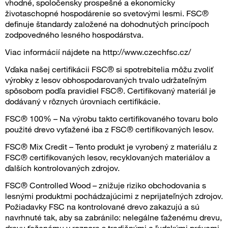
vhodné, spoločensky prospešné a ekonomicky
životaschopné hospodárenie so svetovými lesmi. FSC®
definuje štandardy založené na dohodnutých princípoch
zodpovedného lesného hospodárstva.
Viac informácií nájdete na http://www.czechfsc.cz/
Vďaka našej certifikácii FSC® si spotrebitelia môžu zvoliť
výrobky z lesov obhospodarovaných trvalo udržateľným
spôsobom podľa pravidiel FSC®. Certifikovaný materiál je
dodávaný v rôznych úrovniach certifikácie.
FSC® 100% – Na výrobu takto certifikovaného tovaru bolo
použité drevo vyťažené iba z FSC® certifikovaných lesov.
FSC® Mix Credit – Tento produkt je vyrobený z materiálu z
FSC® certifikovaných lesov, recyklovaných materiálov a
ďalších kontrolovaných zdrojov.
FSC® Controlled Wood – znižuje riziko obchodovania s
lesnými produktmi pochádzajúcimi z neprijateľných zdrojov.
Požiadavky FSC na kontrolované drevo zakazujú a sú
navrhnuté tak, aby sa zabránilo: nelegálne ťaženému drevu,