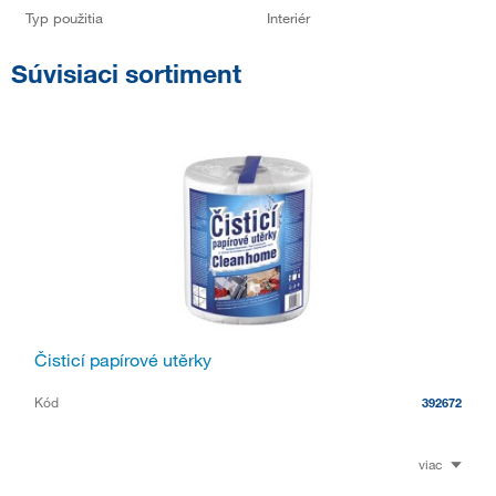
Typ použitia
Interiér
Súvisiaci sortiment
Čisticí papírové utěrky
Kód
392672
viac