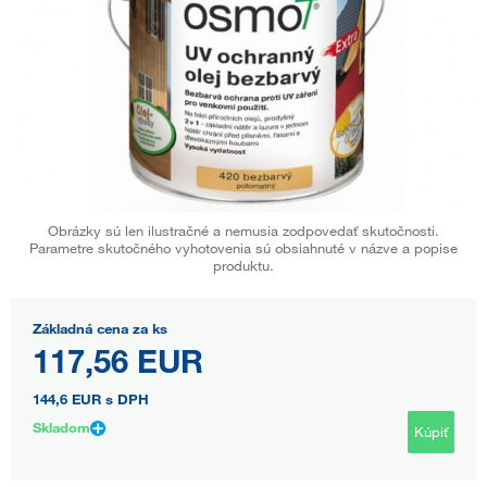
Obrázky sú len ilustračné a nemusia zodpovedať skutočnosti.
Parametre skutočného vyhotovenia sú obsiahnuté v názve a popise
produktu.
Základná cena za ks
117,56 EUR
144,6 EUR
s DPH
Skladom
Kúpiť