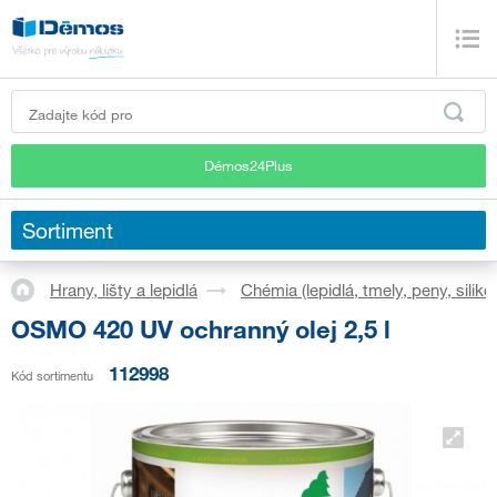
Démos24Plus
Sortiment
Hrany, lišty a lepidlá
Chémia (lepidlá, tmely, peny, silikó
OSMO 420 UV ochranný olej 2,5 l
112998
Kód sortimentu