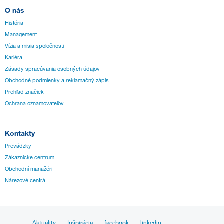
O nás
História
Management
Vízia a misia spoločnosti
Kariéra
Zásady spracúvania osobných údajov
Obchodné podmienky a reklamačný zápis
Prehľad značiek
Ochrana oznamovateľov
Kontakty
Prevádzky
Zákaznícke centrum
Obchodní manažéri
Nárezové centrá
Aktuality
Inšpirácia
facebook
linkedin