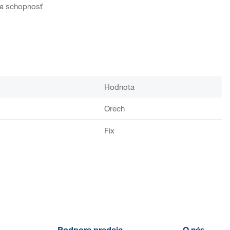
ia schopnosť
Hodnota
Orech
Fix
Podpora predaja
O nás