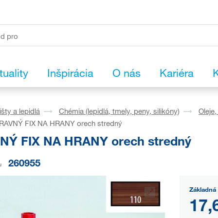
tuality
Inšpirácia
O nás
Kariéra
K
išty a lepidlá
Chémia (lepidlá, tmely, peny, silikóny)
Oleje
RAVNÝ FIX NA HRANY orech stredný
Ý FIX NA HRANY orech stredný
260955
u
Základná 
17,