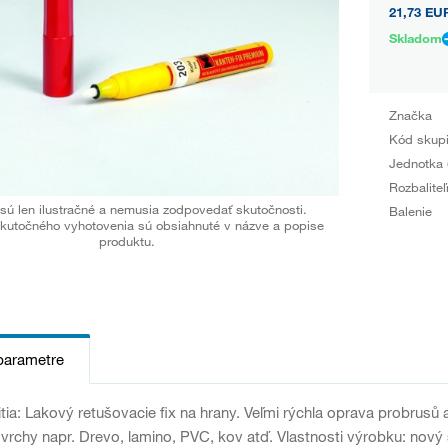
21,73 EU
Skladom
Značka
Kód skup
Jednotka 
Rozbaliteľ
sú len ilustračné a nemusia zodpovedať skutočnosti.
Balenie
kutočného vyhotovenia sú obsiahnuté v názve a popise
produktu.
parametre
itia: Lakový retušovacie fix na hrany. Veľmi rýchla oprava probrus
vrchy napr. Drevo, lamino, PVC, kov atď. Vlastnosti výrobku: nový