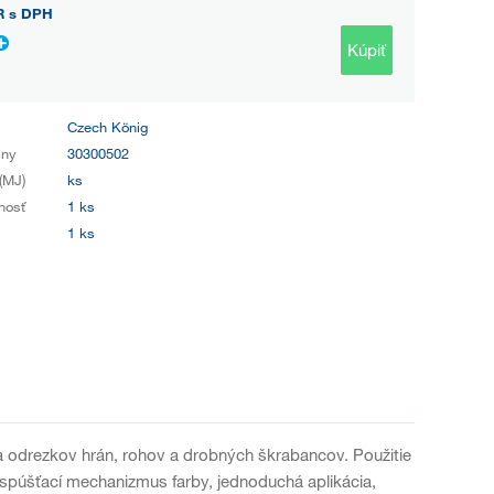
R
s DPH
Kúpiť
Czech König
iny
30300502
(MJ)
ks
nosť
1 ks
1 ks
ů a odrezkov hrán, rohov a drobných škrabancov. Použitie
 spúšťací mechanizmus farby, jednoduchá aplikácia,