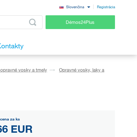
Registrácia
Slovenčina
Démos24Plus
ontakty
, opravné vosky a tmely
Opravné vosky, laky a
cena za ks
66 EUR