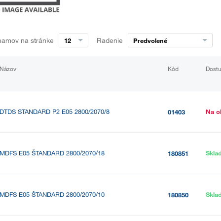
namov na stránke
Radenie
12
Predvolené
Názov
Kód
Dost
DTDS STANDARD P2 E05 2800/2070/8
Na o
01403
MDFS E05 ŠTANDARD 2800/2070/18
Skla
180851
MDFS E05 ŠTANDARD 2800/2070/10
Skla
180850