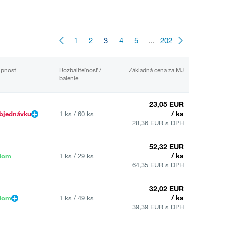
1
2
3
4
5
...
202
upnosť
Rozbaliteľnosť /
Základná cena za MJ
balenie
23,05 EUR
/ ks
bjednávku
1 ks / 60 ks
28,36 EUR s DPH
52,32 EUR
/ ks
dom
1 ks / 29 ks
64,35 EUR s DPH
32,02 EUR
/ ks
dom
1 ks / 49 ks
39,39 EUR s DPH