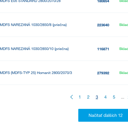
MDFS E05 ŠTANDARD 2800/2070/28
Skla
180854
MDFS NAREZANÁ 1030/2850/8 (priečna)
Skla
223640
MDFS NAREZANÁ 1030/2850/10 (priečna)
Skla
116871
MDFS (MDFS-TYP 25) Homanit 2800/2070/3
Skla
279392
1
2
3
4
5
...