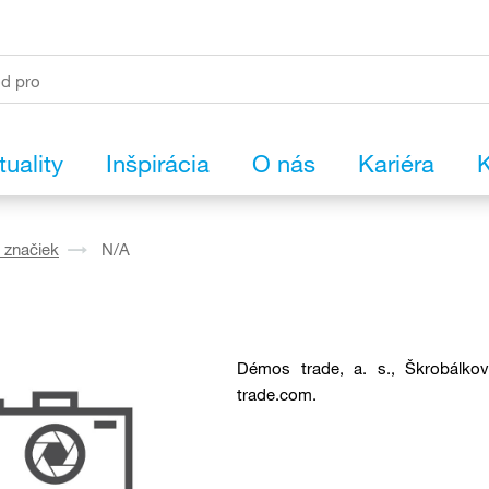
tuality
Inšpirácia
O nás
Kariéra
K
 značiek
N/A
Démos trade, a. s., Škrobálko
trade.com.