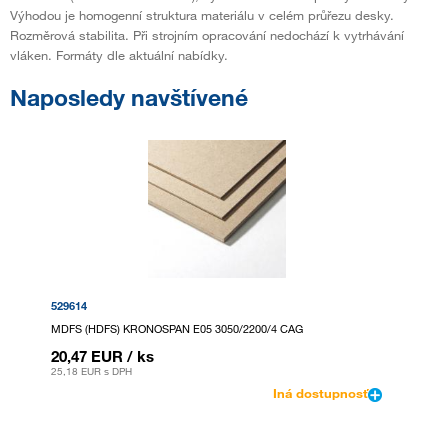
Výhodou je homogenní struktura materiálu v celém průřezu desky.
Rozměrová stabilita. Při strojním opracování nedochází k vytrhávání
vláken. Formáty dle aktuální nabídky.
Naposledy navštívené
529614
MDFS (HDFS) KRONOSPAN E05 3050/2200/4 CAG
20,47 EUR
/ ks
25,18 EUR
s DPH
Iná dostupnosť