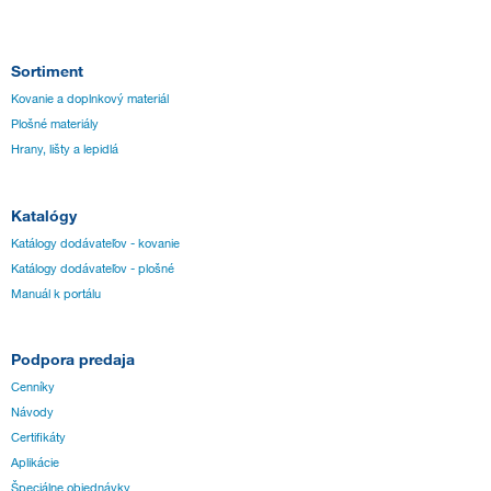
Sortiment
Kovanie a doplnkový materiál
Plošné materiály
Hrany, lišty a lepidlá
Katalógy
Katálogy dodávateľov - kovanie
Katálogy dodávateľov - plošné
Manuál k portálu
Podpora predaja
Cenníky
Návody
Certifikáty
Aplikácie
Špeciálne objednávky