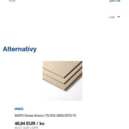
Kód
231776
viac
Alternatívy
00652
MDFS Sonae Arauco TQ E05 2800/2070/10
48,84 EUR
/ ks
60,07 EUR
s DPH