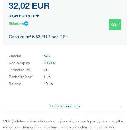
32,02 EUR
39,39 EUR
s DPH
Skladom
Kúpiť
Cena za m² 5,53 EUR bez DPH
Značka
N/A
Kód skupiny
203002
Jednotka (MJ)
ks
Rozbaliteľnosť
1 ks
Balenie
49 ks
Popis a parametre
MDF (polotvrdá vláknitá doska), výborné vlastnosti pre výrobu nábytku.
Výhodou je homogénna štuktúra materiálu v celom priereze dosky.