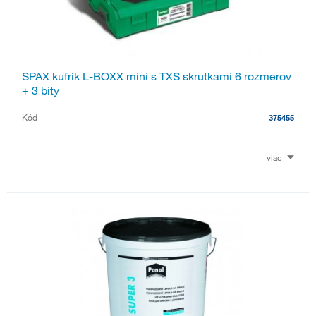
SPAX kufrík L-BOXX mini s TXS skrutkami 6 rozmerov
+ 3 bity
Kód
375455
viac