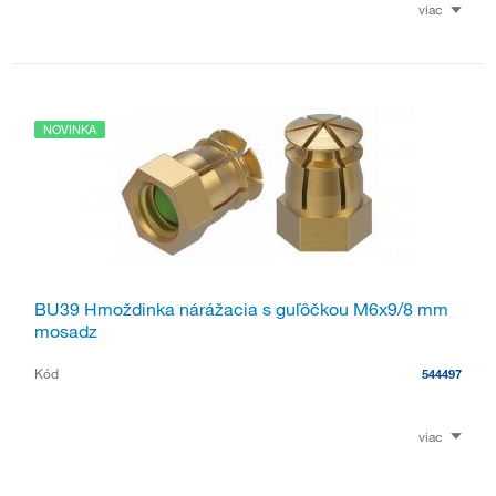
viac
NOVINKA
BU39 Hmoždinka nárážacia s guľôčkou M6x9/8 mm
mosadz
Kód
544497
viac