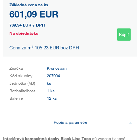
Základná cena za ks
601,09 EUR
739,34 EUR
s DPH
Na objednávku
Kúpiť
Cena za m² 105,23 EUR bez DPH
Značka
Kronospan
Kód skupiny
207004
Jednotka (MJ)
ks
Rozbaliteľnosť
1 ks
Balenie
12 ks
Popis a parametre
Interiérové kompaktné dosky Black Line Tops
sú vysoko tlakové