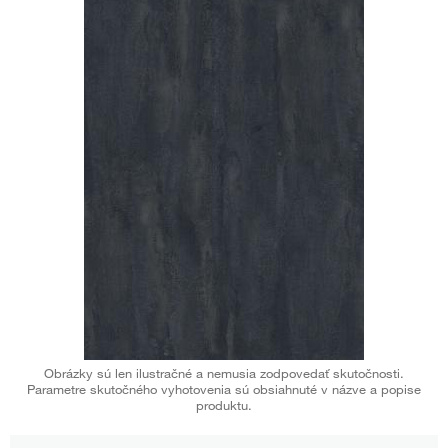
Obrázky sú len ilustračné a nemusia zodpovedať skutočnosti.
Parametre skutočného vyhotovenia sú obsiahnuté v názve a popise
produktu.