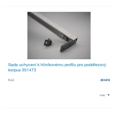
Sada uchycení k hliníkovému profilu pro poddřezový
korpus 351473
Kód
351474
viac