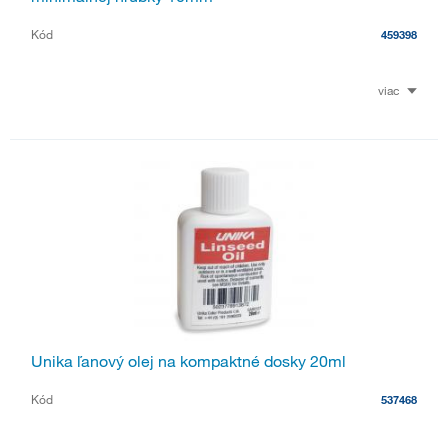
Kód
459398
viac
Unika ľanový olej na kompaktné dosky 20ml
Kód
537468