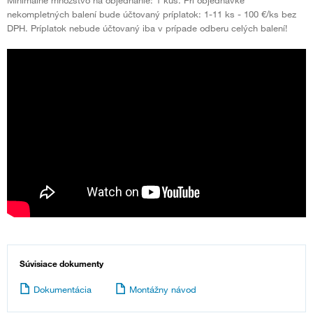
nekompletných balení bude účtovaný príplatok: 1-11 ks - 100 €/ks bez
DPH. Príplatok nebude účtovaný iba v prípade odberu celých balení!
Súvisiace dokumenty
Dokumentácia
Montážny návod