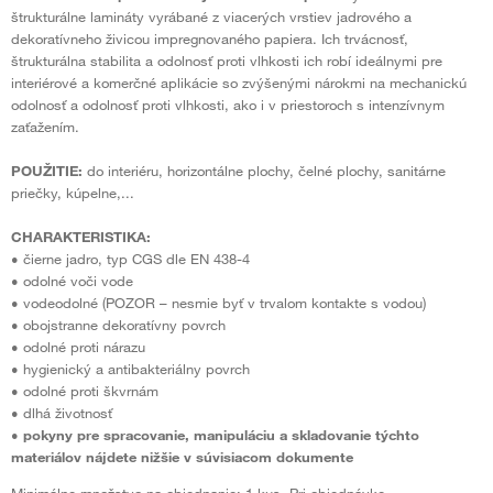
štrukturálne lamináty vyrábané z viacerých vrstiev jadrového a
dekoratívneho živicou impregnovaného papiera. Ich trvácnosť,
štrukturálna stabilita a odolnosť proti vlhkosti ich robí ideálnymi pre
interiérové a komerčné aplikácie so zvýšenými nárokmi na mechanickú
odolnosť a odolnosť proti vlhkosti, ako i v priestoroch s intenzívnym
zaťažením.
POUŽITIE:
do interiéru, horizontálne plochy, čelné plochy, sanitárne
priečky, kúpelne,...
CHARAKTERISTIKA:
• čierne jadro, typ CGS dle EN 438-4
• odolné voči vode
• vodeodolné (POZOR – nesmie byť v trvalom kontakte s vodou)
• obojstranne dekoratívny povrch
• odolné proti nárazu
• hygienický a antibakteriálny povrch
• odolné proti škvrnám
• dlhá životnosť
•
pokyny pre spracovanie, manipuláciu a skladovanie týchto
materiálov nájdete nižšie v súvisiacom dokumente
Minimálne množstvo na objednanie: 1 kus. Pri objednávke