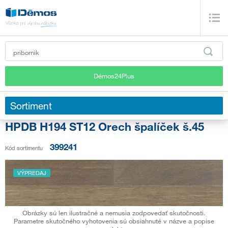
Démos24Plus
Sortiment
HPDB H194 ST12 Orech špalíček š.45
399241
Kód sortimentu
VÝPREDAJ
Obrázky sú len ilustračné a nemusia zodpovedať skutočnosti.
Parametre skutočného vyhotovenia sú obsiahnuté v názve a popise