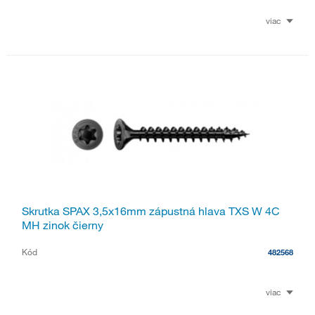
viac
Skrutka SPAX 3,5x16mm zápustná hlava TXS W 4C
MH zinok čierny
Kód
482568
viac