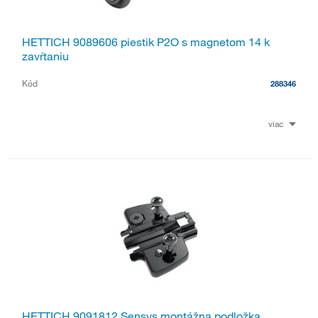
HETTICH 9089606 piestik P2O s magnetom 14 k
zavŕtaniu
Kód
288346
viac
HETTICH 9091812 Sensys montážna podložka