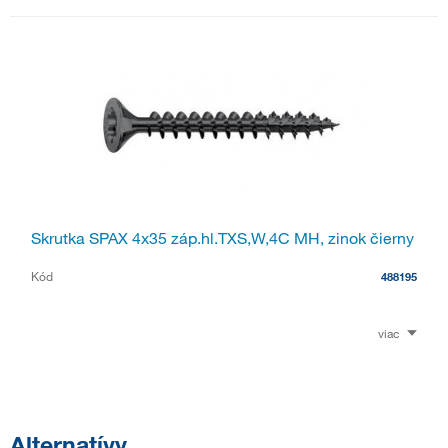
Skrutka SPAX 4x35 záp.hl.TXS,W,4C MH, zinok čierny
Kód
488195
viac
Alternatívy