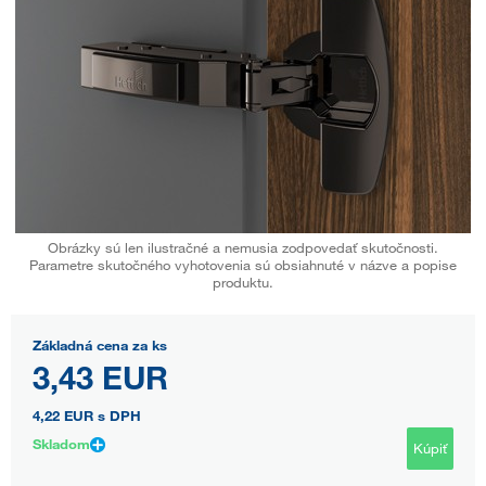
Obrázky sú len ilustračné a nemusia zodpovedať skutočnosti.
Parametre skutočného vyhotovenia sú obsiahnuté v názve a popise
produktu.
Základná cena za ks
3,43 EUR
4,22 EUR
s DPH
Skladom
Kúpiť