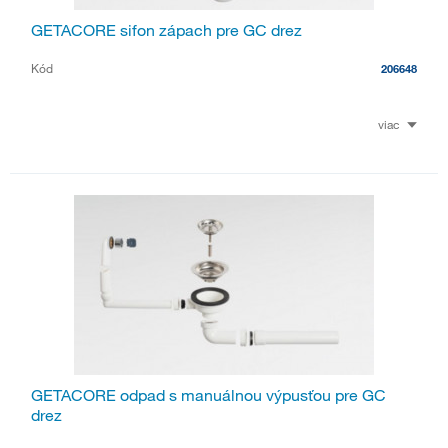
GETACORE sifon zápach pre GC drez
Kód
206648
viac
GETACORE odpad s manuálnou výpusťou pre GC
drez