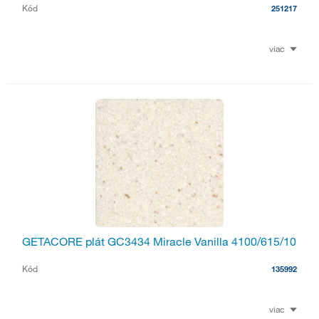
Kód
251217
viac
GETACORE plát GC3434 Miracle Vanilla 4100/615/10
Kód
135992
viac