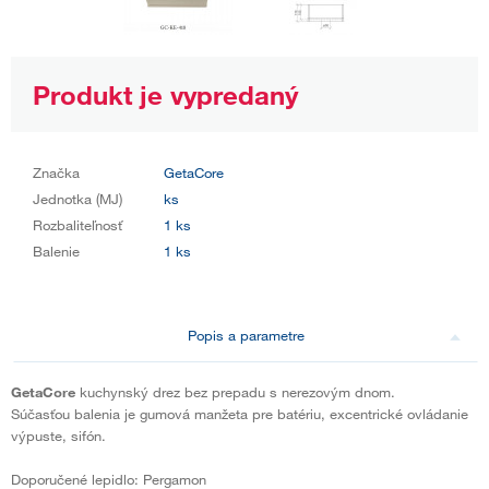
Produkt je vypredaný
Značka
GetaCore
Jednotka (MJ)
ks
Rozbaliteľnosť
1 ks
Balenie
1 ks
Popis a parametre
GetaCore
kuchynský drez bez prepadu s nerezovým dnom.
Súčasťou balenia je gumová manžeta pre batériu, excentrické ovládanie
výpuste, sifón.
Doporučené lepidlo: Pergamon