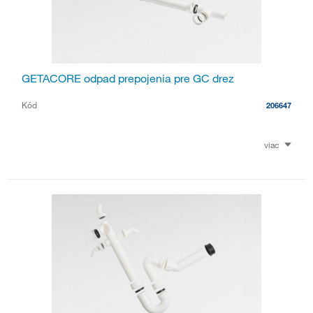
GETACORE odpad prepojenia pre GC drez
Kód
206647
viac