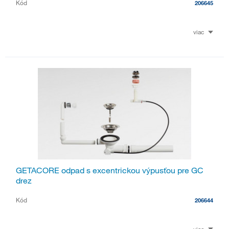
Kód
206645
viac
GETACORE odpad s excentrickou výpusťou pre GC
drez
Kód
206644
viac