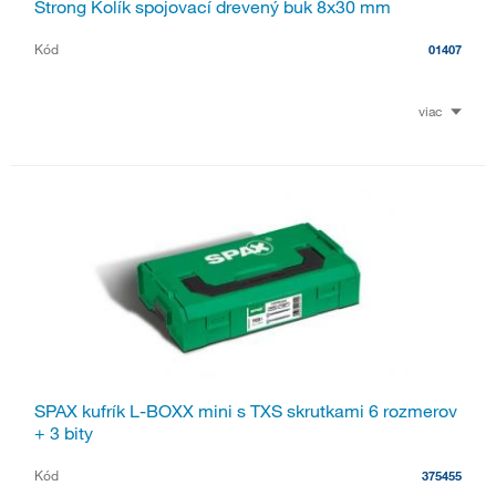
Strong Kolík spojovací drevený buk 8x30 mm
Kód
01407
viac
SPAX kufrík L-BOXX mini s TXS skrutkami 6 rozmerov
+ 3 bity
Kód
375455