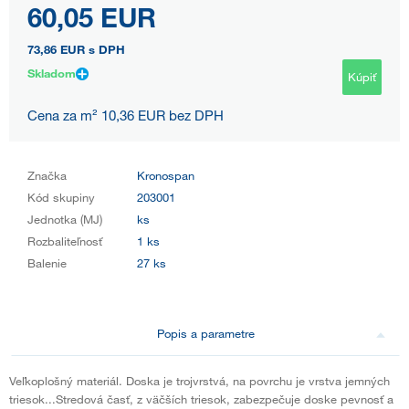
60,05 EUR
73,86 EUR
s DPH
Skladom
Kúpiť
Cena za m² 10,36 EUR bez DPH
Značka
Kronospan
Kód skupiny
203001
Jednotka (MJ)
ks
Rozbaliteľnosť
1 ks
Balenie
27 ks
Popis a parametre
Veľkoplošný materiál. Doska je trojvrstvá, na povrchu je vrstva jemných
triesok...Stredová časť, z väčších triesok, zabezpečuje doske pevnosť a