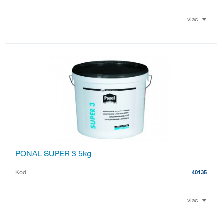
viac
PONAL SUPER 3 5kg
Kód
40135
viac