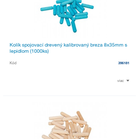
Kolík spojovací drevený kalibrovaný breza 8x35mm s
lepidlom (1000ks)
Kód
396181
viac