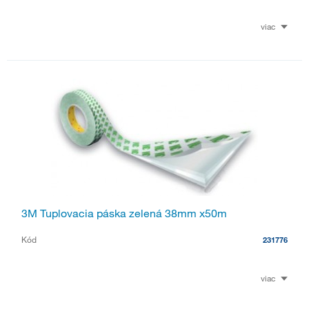
viac
3M Tuplovacia páska zelená 38mm x50m
Kód
231776
viac