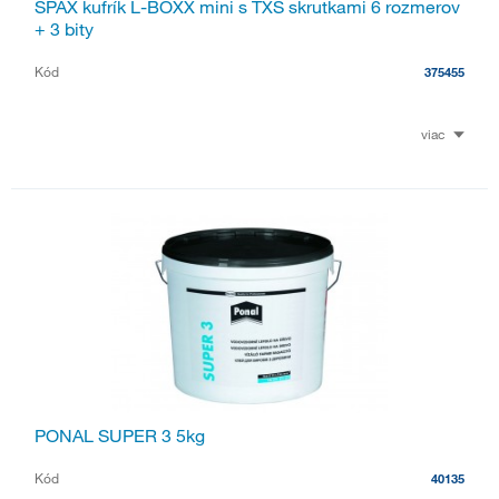
SPAX kufrík L-BOXX mini s TXS skrutkami 6 rozmerov
+ 3 bity
Kód
375455
viac
PONAL SUPER 3 5kg
Kód
40135