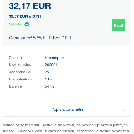
32,17 EUR
39,57 EUR
s DPH
Skladom
Kúpiť
Cena za m² 5,55 EUR bez DPH
Značka
Kronospan
Kód skupiny
203001
Jednotka (MJ)
ks
Rozbaliteľnosť
1 ks
Balenie
54 ks
Popis a parametre
Veľkoplošný materiál. Doska je trojvrstvá, na povrchu je vrstva jemných
triesok...Stredová časť, z väčších triesok, zabezpečuje doske pevnosť a