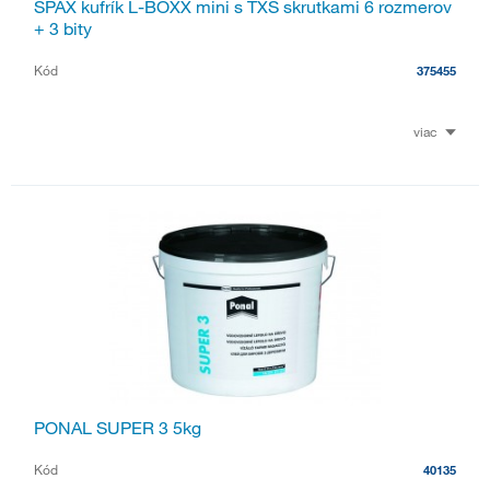
SPAX kufrík L-BOXX mini s TXS skrutkami 6 rozmerov
+ 3 bity
Kód
375455
viac
PONAL SUPER 3 5kg
Kód
40135