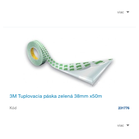
viac
3M Tuplovacia páska zelená 38mm x50m
Kód
231776
viac