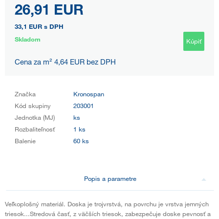
26,91 EUR
33,1 EUR
s DPH
Skladom
Kúpiť
Cena za m² 4,64 EUR bez DPH
Značka
Kronospan
Kód skupiny
203001
Jednotka (MJ)
ks
Rozbaliteľnosť
1 ks
Balenie
60 ks
Popis a parametre
Veľkoplošný materiál. Doska je trojvrstvá, na povrchu je vrstva jemných
triesok...Stredová časť, z väčších triesok, zabezpečuje doske pevnosť a