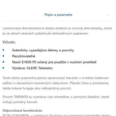
Popis a parametre
Laminovaná drevotriesková doska zložená zo surovej drevotriesky, ktorá
je na oboch stranách potiahnutá dekoratívnym papierom.
Výhody:
Autenticky vypadajúce dekory a povrchy
Recyklovateľné
Nosič E1E05 P2 určený pre použitie v suchom prostředí
Výrobca: CLEAF, Taliansko
Tento dekor pripomína jemne opracovaný travertín v svetlom béžovom
odtieni s decentným kamenným nádychom. Pôsobí čisto a prirodzene,
takže krásne funguje ako veľkoplošný povrch.
Povrch TARANTA tu vyznieva viac minerálne, s jemnými detailmi, ktoré
imitujú prírodný kameň.
Odporúčané kombinácie:
FC36 CONCRETA — betónová štruktúra na posilnenie prírodného dojmu