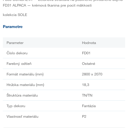
FD31 ALPACA — krémová tkanina pre pocit mäkkosti
kolekcia SOLE
Parametre
Parameter
Hodnota
Číslo dekoru
FD01
Farebný odtieň
Ostatné
Formát materiálu (mm)
2800 x 2070
Hrúbka materiálu (mm)
18,3
Štruktúra materiálu
TN/TN
Typ dekoru
Fantázia
Vlastnosť materiálu
P2