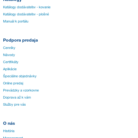
Katálogy dodávateľov - kovanie
Katálogy dodávateľov - plošné
Manuál k portálu
Podpora predaja
Cenníky
Návody
Certifikáty
Aplikácie
Špeciálne objednávky
Online predaj
Prevádzky a vzorkovne
Doprava až k vám
Služby pre vás
O nás
História
Management