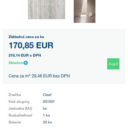
Základná cena za ks
170,85 EUR
210,14 EUR
s DPH
Skladom
Kúpiť
Cena za m² 29,48 EUR bez DPH
Značka
Cleaf
Kód skupiny
201001
Jednotka (MJ)
ks
Rozbaliteľnosť
1 ks
Balenie
20 ks