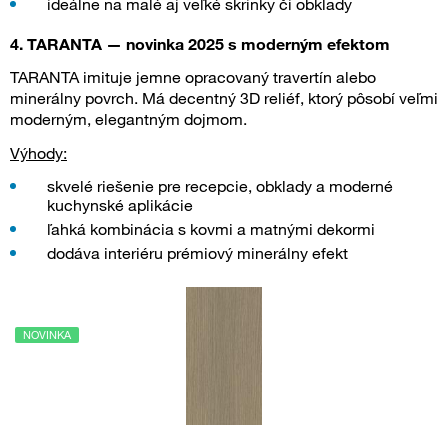
ideálne na malé aj veľké skrinky či obklady
4. TARANTA — novinka 2025 s moderným efektom
TARANTA imituje jemne opracovaný travertín alebo
minerálny povrch. Má decentný 3D reliéf, ktorý pôsobí veľmi
moderným, elegantným dojmom.
Výhody:
skvelé riešenie pre recepcie, obklady a moderné
kuchynské aplikácie
ľahká kombinácia s kovmi a matnými dekormi
dodáva interiéru prémiový minerálny efekt
NOVINKA