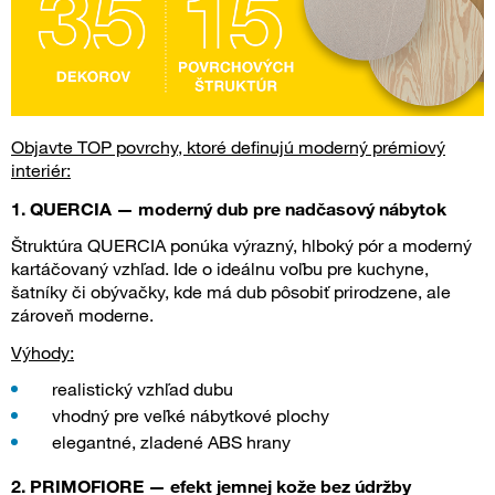
Objavte TOP povrchy, ktoré definujú moderný prémiový
interiér:
1. QUERCIA — moderný dub pre nadčasový nábytok
Štruktúra QUERCIA ponúka výrazný, hlboký pór a moderný
kartáčovaný vzhľad. Ide o ideálnu voľbu pre kuchyne,
šatníky či obývačky, kde má dub pôsobiť prirodzene, ale
zároveň moderne.
Výhody:
realistický vzhľad dubu
vhodný pre veľké nábytkové plochy
elegantné, zladené ABS hrany
2. PRIMOFIORE — efekt jemnej kože bez údržby