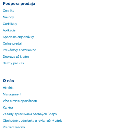
Podpora predaja
Cenníky
Návody
Certifikáty
Aplikácie
Špeciálne objednávky
Online predaj
Prevádzky a vzorkovne
Doprava až k vám
Služby pre vás
O nás
História
Management
Vízia a misia spoločnosti
Kariéra
Zásady spracúvania osobných údajov
Obchodné podmienky a reklamačný zápis
Prehľad značiek