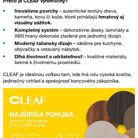
Prečo je CLEAF výnimočný?
Inovatívne povrchy
– autentické textúry dreva,
kameňa, kovu či kože, ktoré prinášajú
hmatový aj
vizuálny zážitok.
Kompletný systém
– dekoratívne dosky, lamináty a
ABS hrany dokonale zladené pre jednotný dizajn.
Moderný taliansky dizajn
– ideálne pre kuchyne,
obývačky a vstavaný nábytok.
Dlhá životnosť a udržateľnosť
– kvalitné materiály,
šetrné k životnému prostrediu.
CLEAF je ideálnou voľbou tam, kde hrá rolu vysoká kvalita,
jedinečný vzhľad a spokojnosť koncového zákazníka.