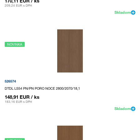
170,11 EUR
/ ks
209,24 EUR
s DPH
Skladom
NOVINKA
526574
DTDL LS54 PN/PN PORO NOCE 2800/2070/18,1
148,91 EUR
/ ks
183,16 EUR
s DPH
Skladom