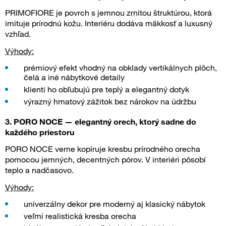
PRIMOFIORE je povrch s jemnou zrnitou štruktúrou, ktorá
imituje prírodnú kožu. Interiéru dodáva mäkkosť a luxusný
vzhľad.
Výhody:
prémiový efekt vhodný na obklady vertikálnych plôch,
čelá a iné nábytkové detaily
klienti ho obľubujú pre teplý a elegantný dotyk
výrazný hmatový zážitok bez nárokov na údržbu
3. PORO NOCE — elegantný orech, ktorý sadne do
každého priestoru
PORO NOCE verne kopíruje kresbu prírodného orecha
pomocou jemných, decentných pórov. V interiéri pôsobí
teplo a nadčasovo.
Výhody:
univerzálny dekor pre moderný aj klasický nábytok
veľmi realistická kresba orecha