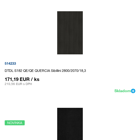
514233
DTDL S182 QE/QE QUERCIA Sibillini 2800/2070/18,3
171,19 EUR
/ ks
210,56 EUR
s DPH
Skladom
NOVINKA