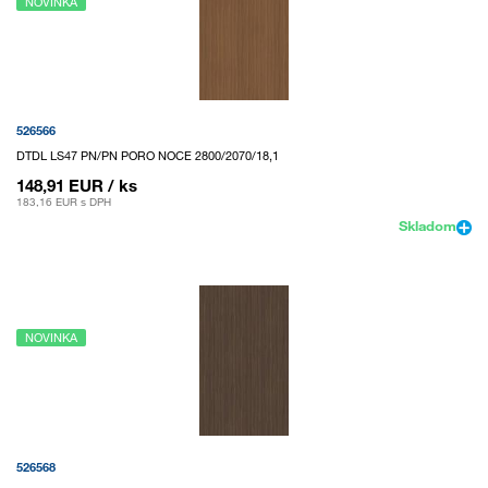
NOVINKA
526566
DTDL LS47 PN/PN PORO NOCE 2800/2070/18,1
148,91 EUR
/ ks
183,16 EUR
s DPH
Skladom
NOVINKA
526568