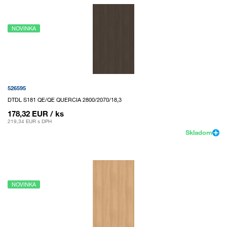
NOVINKA
526595
DTDL S181 QE/QE QUERCIA 2800/2070/18,3
178,32 EUR
/ ks
219,34 EUR
s DPH
Skladom
NOVINKA