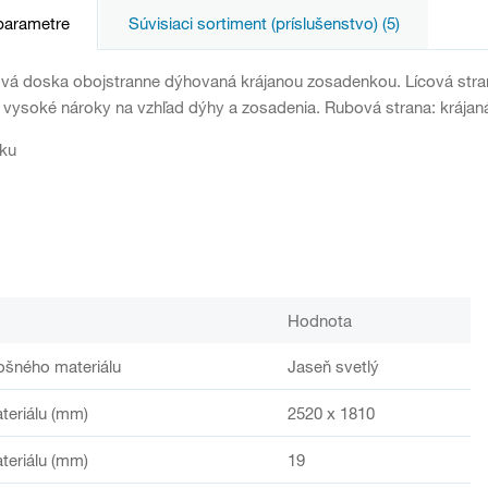
parametre
Súvisiaci sortiment (príslušenstvo) (5)
vá doska obojstranne dýhovaná krájanou zosadenkou. Lícová stran
 vysoké nároky na vzhľad dýhy a zosadenia. Rubová strana: krájaná
ku
Hodnota
ošného materiálu
Jaseň svetlý
teriálu (mm)
2520 x 1810
teriálu (mm)
19