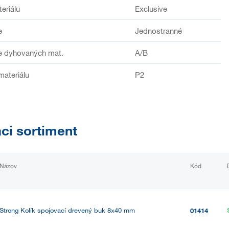
teriálu
Exclusive
e
Jednostranné
e dyhovaných mat.
A/B
materiálu
P2
aci sortiment
Názov
Kód
Strong Kolík spojovací drevený buk 8x40 mm
01414