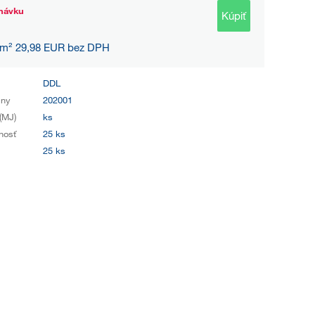
návku
Kúpiť
 m² 29,98 EUR bez DPH
DDL
iny
202001
(MJ)
ks
nosť
25 ks
25 ks