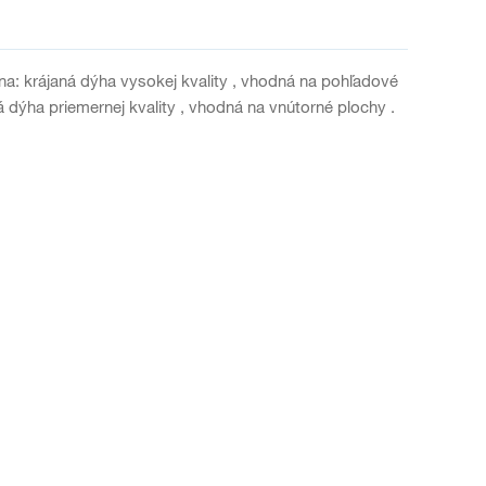
a: krájaná dýha vysokej kvality , vhodná na pohľadové
 dýha priemernej kvality , vhodná na vnútorné plochy .