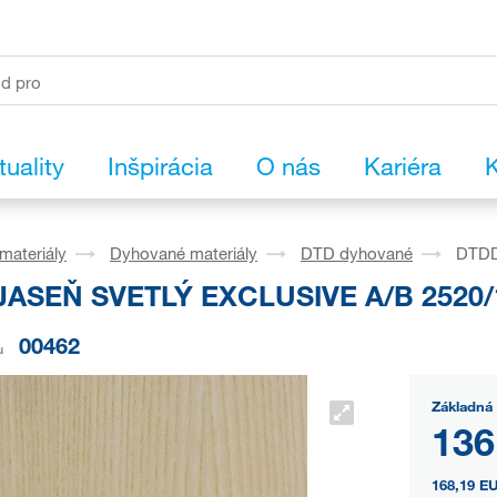
tuality
Inšpirácia
O nás
Kariéra
K
materiály
Dyhované materiály
DTD dyhované
DTDD
ASEŇ SVETLÝ EXCLUSIVE A/B 2520/
00462
u
Základná 
136
168,19 E