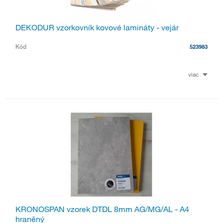
DEKODUR vzorkovník kovové lamináty - vejár
Kód
523983
viac
KRONOSPAN vzorek DTDL 8mm AG/MG/AL - A4
hraněný