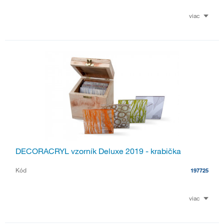
viac
DECORACRYL vzorník Deluxe 2019 - krabička
Kód
197725
viac