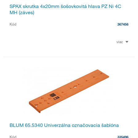
SPAX skrutka 4x20mm šošovkovitá hlava PZ Ni 4C
MH (záves)
Kód
367456
viac
BLUM 65.5340 Univerzálna označovacia šablóna
Kód
335496