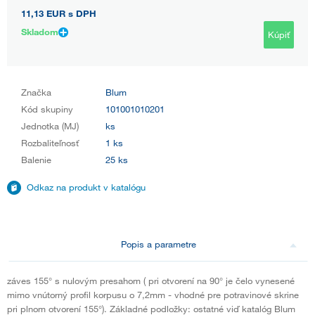
11,13 EUR
s DPH
Skladom
Kúpiť
Značka
Blum
Kód skupiny
101001010201
Jednotka (MJ)
ks
Rozbaliteľnosť
1 ks
Balenie
25 ks
Odkaz na produkt v katalógu
Popis a parametre
záves 155° s nulovým presahom ( pri otvorení na 90° je čelo vynesené
mimo vnútorný profil korpusu o 7,2mm - vhodné pre potravinové skrine
pri plnom otvorení 155°). Základné podložky: ostatné viď katalóg Blum