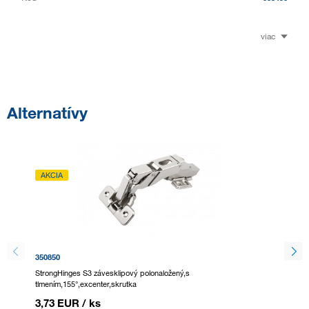
viac
Alternatívy
AKCIA
350850
347828
StrongHinges S3 závesklipový polonaložený,s
BLUM 22
tlmením,155°,excenter,skrutka
76,24
3,73 EUR
/ ks
93,77 E