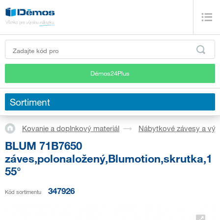
Démos24Plus
Sortiment
Kovanie a doplnkový materiál
Nábytkové závesy a výk
BLUM 71B7650
záves,polonaložený,Blumotion,skrutka,1
55°
347926
Kód sortimentu