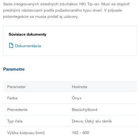
Sada integrovaných stredných zdvihákov HKi Tip-on. Musí sa doplniť
prednými nástavcami podľa požadovaného typu dverí. V prípade
polointegrácie sa musia pridať aj uzávery.
Súvisiace dokumenty
Dokumentácia
Parametre
Parameter
Hodnota
Farba
Ónyx
Prevedenie
Bezúchytkové
Typ čela
Drevo; Úzký alu rámik
Výška korpusu (mm)
162 - 600