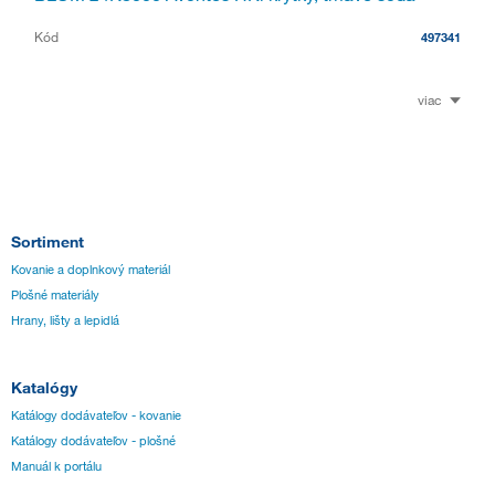
Kód
497341
viac
Sortiment
Kovanie a doplnkový materiál
Plošné materiály
Hrany, lišty a lepidlá
Katalógy
Katálogy dodávateľov - kovanie
Katálogy dodávateľov - plošné
Manuál k portálu