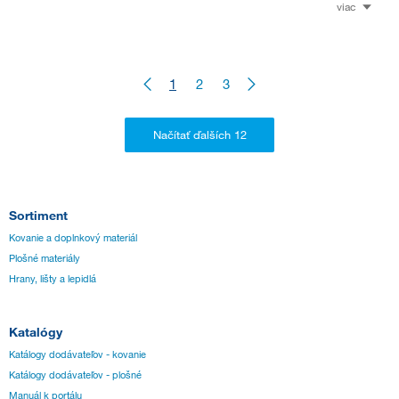
viac
1
2
3
Sortiment
Kovanie a doplnkový materiál
Plošné materiály
Hrany, lišty a lepidlá
Katalógy
Katálogy dodávateľov - kovanie
Katálogy dodávateľov - plošné
Manuál k portálu