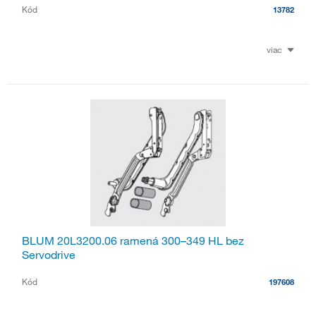
Kód
13782
viac
BLUM 20L3200.06 ramená 300–349 HL bez
Servodrive
Kód
197608