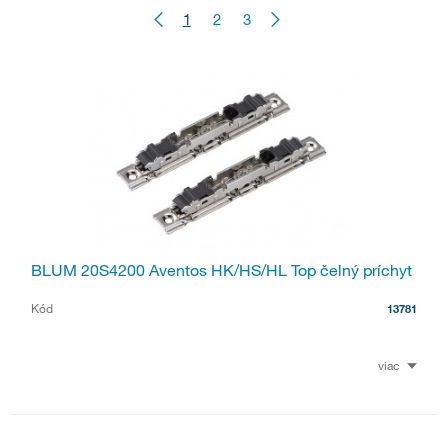
1
2
3
BLUM 20S4200 Aventos HK/HS/HL Top čelný príchyt
Kód
13781
viac