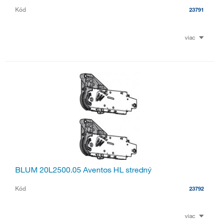
Kód
23791
viac
BLUM 20L2500.05 Aventos HL stredný
Kód
23792
viac