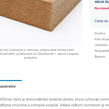
405,64 E
Na objed
Cena za
Značka
Kód skup
Jednotka 
sú len ilustračné a nemusia zodpovedať skutočnosti.
Rozbaliteľ
kutočného vyhotovenia sú obsiahnuté v názve a popise
Balenie
produktu.
parametre
max Vario je drevovláknitá izolačná doska, ktorá vyhovuje nor
difúzne otvorená a schopná sorpcie. Vďaka veľkým rozmerom je mož