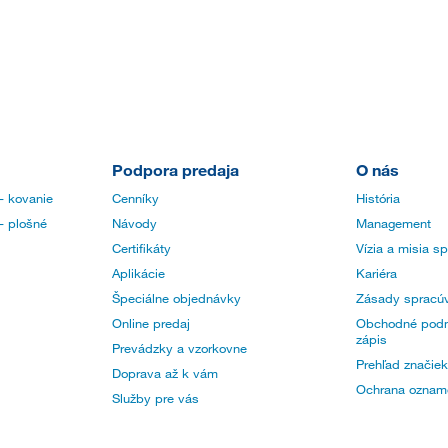
Podpora predaja
O nás
- kovanie
Cenníky
História
- plošné
Návody
Management
Certifikáty
Vízia a misia s
Aplikácie
Kariéra
Špeciálne objednávky
Zásady spracúv
Online predaj
Obchodné podm
zápis
Prevádzky a vzorkovne
Prehľad značiek
Doprava až k vám
Ochrana oznam
Služby pre vás