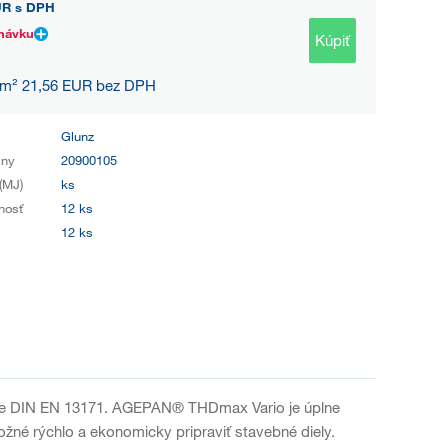
UR
s DPH
návku
Kúpiť
 m² 21,56 EUR bez DPH
Glunz
iny
20900105
(MJ)
ks
nosť
12 ks
12 ks
me DIN EN 13171. AGEPAN® THDmax Vario je úplne
né rýchlo a ekonomicky pripraviť stavebné diely.