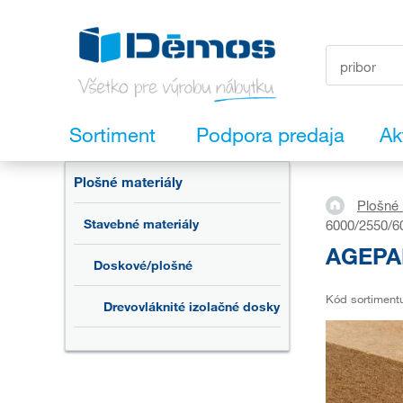
Sortiment
Podpora predaja
Ak
Plošné materiály
Plošné 
Stavebné materiály
6000/2550/6
AGEPAN
Doskové/plošné
Kód sortiment
Drevovláknité izolačné dosky