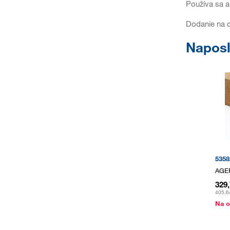
Používa sa a
Dodanie na o
Naposl
5358
AGEP
329
405,6
Na o