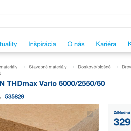
tuality
Inšpirácia
O nás
Kariéra
K
materiály
Stavebné materiály
Doskové/plošné
Drev
0
 THDmax Vario 6000/2550/60
535829
u
Základná 
329