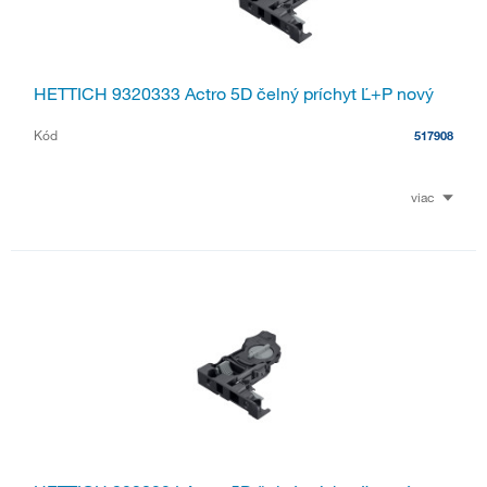
HETTICH 9320333 Actro 5D čelný príchyt Ľ+P nový
Kód
517908
viac