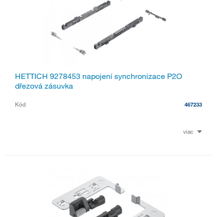
HETTICH 9278453 napojení synchronizace P2O
dřezová zásuvka
Kód
467233
viac