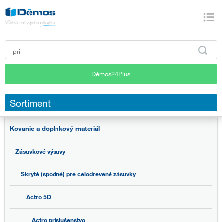
Démos24Plus
Sortiment
Kovanie a doplnkový materiál
Zásuvkové výsuvy
Skryté (spodné) pre celodrevené zásuvky
Actro 5D
Actro príslušenstvo