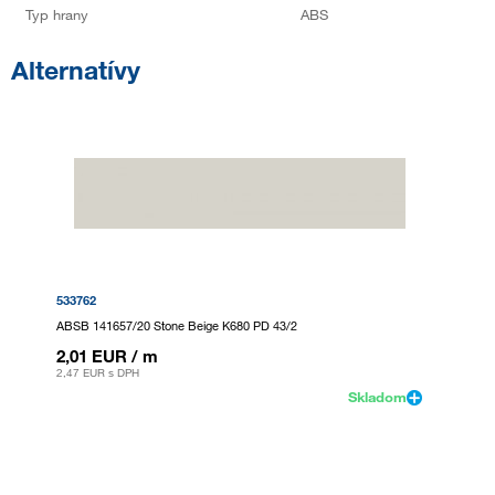
Typ hrany
ABS
Alternatívy
533762
ABSB 141657/20 Stone Beige K680 PD 43/2
2,01 EUR
/ m
2,47 EUR
s DPH
Skladom