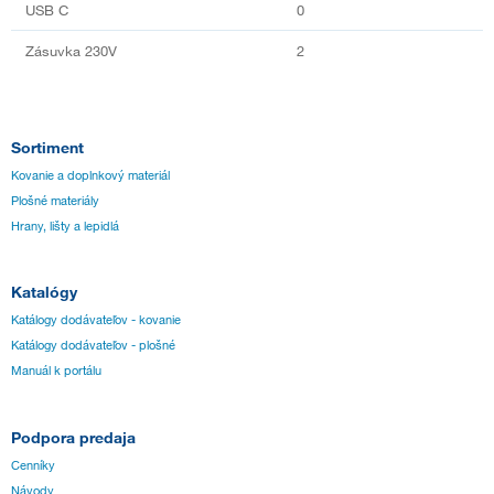
USB C
0
Zásuvka 230V
2
Sortiment
Kovanie a doplnkový materiál
Plošné materiály
Hrany, lišty a lepidlá
Katalógy
Katálogy dodávateľov - kovanie
Katálogy dodávateľov - plošné
Manuál k portálu
Podpora predaja
Cenníky
Návody