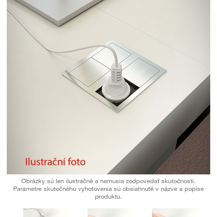
Obrázky sú len ilustračné a nemusia zodpovedať skutočnosti.
Parametre skutočného vyhotovenia sú obsiahnuté v názve a popise
produktu.