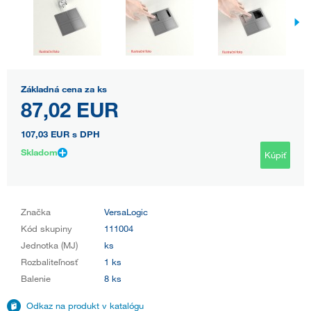
Základná cena za ks
87,02 EUR
107,03 EUR
s DPH
Skladom
Kúpiť
Značka
VersaLogic
Kód skupiny
111004
Jednotka (MJ)
ks
Rozbaliteľnosť
1 ks
Balenie
8 ks
Odkaz na produkt v katalógu