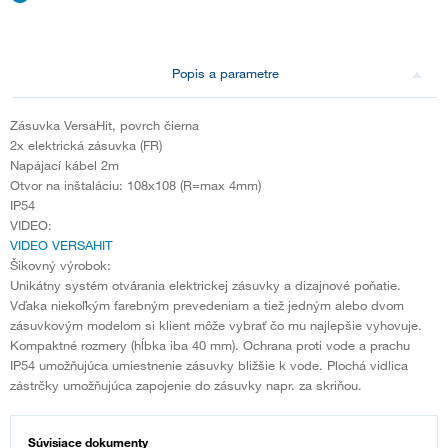
Popis a parametre
Zásuvka VersaHit, povrch čierna
2x elektrická zásuvka (FR)
Napájací kábel 2m
Otvor na inštaláciu: 108x108 (R=max 4mm)
IP54
VIDEO:
VIDEO VERSAHIT
Šikovný výrobok:
Unikátny systém otvárania elektrickej zásuvky a dizajnové poňatie.
Vďaka niekoľkým farebným prevedeniam a tiež jedným alebo dvom
zásuvkovým modelom si klient môže vybrať čo mu najlepšie vyhovuje.
Kompaktné rozmery (hĺbka iba 40 mm). Ochrana proti vode a prachu
IP54 umožňujúca umiestnenie zásuvky bližšie k vode. Plochá vidlica
zástrčky umožňujúca zapojenie do zásuvky napr. za skriňou.
Súvisiace dokumenty