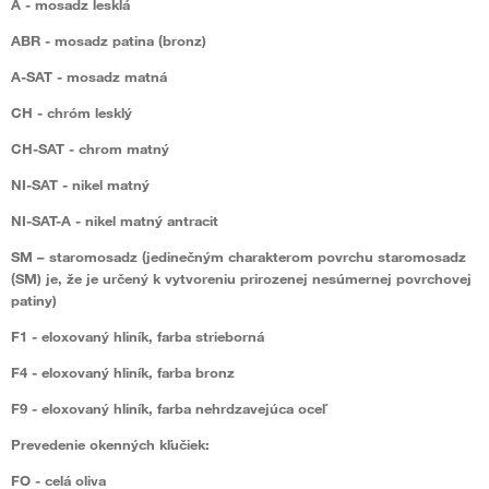
A
- mosadz lesklá
ABR
- mosadz patina (bronz)
A-SAT
- mosadz matná
CH
- chróm lesklý
CH-SAT
- chrom matný
NI-SAT
- nikel matný
NI-SAT-A
- nikel matný antracit
SM
– staromosadz (jedinečným charakterom povrchu staromosadz
(SM) je, že je určený k vytvoreniu prirozenej nesúmernej povrchovej
patiny)
F1
- eloxovaný hliník, farba strieborná
F4
- eloxovaný hliník, farba bronz
F9
- eloxovaný hliník, farba nehrdzavejúca oceľ
Prevedenie okenných kľučiek:
FO
- celá oliva