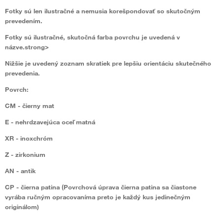
Fotky sú len ilustračné a nemusia korešpondovať so skutočným
prevedením.
Fotky sú ilustračné, skutočná farba povrchu je uvedená v
názve.strong>
Nižšie je uvedený zoznam skratiek pre lepšiu orientáciu skutečného
prevedenia.
Povrch:
CM
- čierny mat
E
- nehrdzavejúca oceľ matná
XR
- inoxchróm
Z
- zirkonium
AN
- antik
CP
- čierna patina (Povrchová úprava čierna patina sa čiastone
vyrába ručným opracovaníma preto je každý kus jedinečným
originálom)