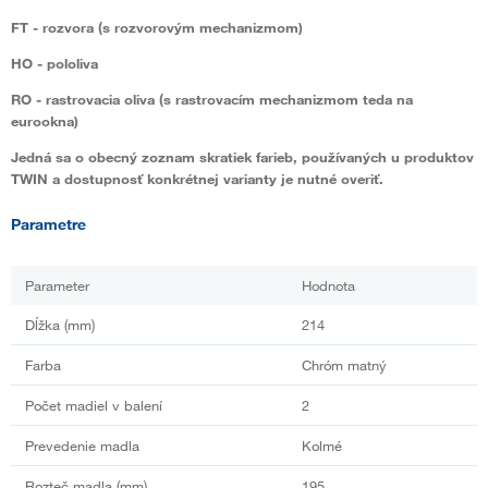
FT
- rozvora (s rozvorovým mechanizmom)
HO
- pololiva
RO
- rastrovacia oliva (s rastrovacím mechanizmom teda na
eurookna)
Jedná sa o obecný zoznam skratiek farieb, používaných u produktov
TWIN a dostupnosť konkrétnej varianty je nutné overiť.
Parametre
Parameter
Hodnota
Dĺžka (mm)
214
Farba
Chróm matný
Počet madiel v balení
2
Prevedenie madla
Kolmé
Rozteč madla (mm)
195