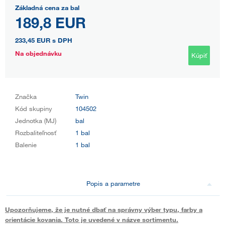
Základná cena za bal
189,8 EUR
233,45 EUR
s DPH
Na objednávku
Kúpiť
Značka
Twin
Kód skupiny
104502
Jednotka (MJ)
bal
Rozbaliteľnosť
1 bal
Balenie
1 bal
Popis a parametre
Upozorňujeme, že je nutné dbať na správny výber typu, farby a
orientácie kovania. Toto je uvedené v názve sortimentu.