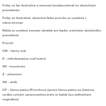
Fotky sú len ilustračné a nemusia korešpondovať so skutočným
prevedením.
Fotky sú ilustračné, skutočná farba povrchu je uvedená v
názve.strong>
Nižšie je uvedený zoznam skratiek pre lepšiu orientáciu skutečného
prevedenia.
Povrch:
CM
- čierny mat
E
- nehrdzavejúca oceľ matná
XR
- inoxchróm
Z
- zirkonium
AN
- antik
CP
- čierna patina (Povrchová úprava čierna patina sa čiastone
vyrába ručným opracovaníma preto je každý kus jedinečným
originálom)