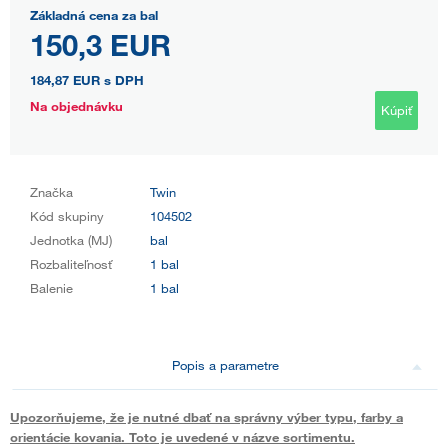
Základná cena za bal
150,3 EUR
184,87 EUR
s DPH
Na objednávku
Kúpiť
Značka
Twin
Kód skupiny
104502
Jednotka (MJ)
bal
Rozbaliteľnosť
1 bal
Balenie
1 bal
Popis a parametre
Upozorňujeme, že je nutné dbať na správny výber typu, farby a
orientácie kovania. Toto je uvedené v názve sortimentu.