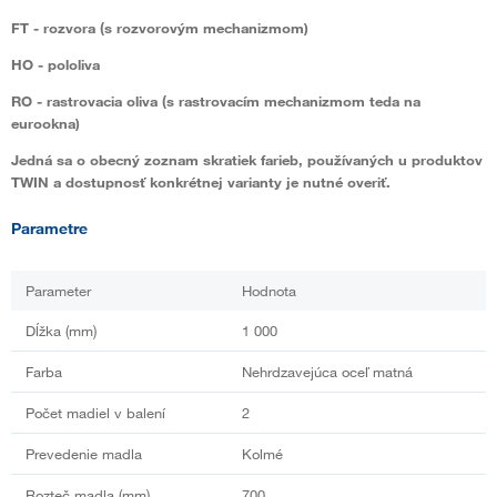
FT
- rozvora (s rozvorovým mechanizmom)
HO
- pololiva
RO
- rastrovacia oliva (s rastrovacím mechanizmom teda na
eurookna)
Jedná sa o obecný zoznam skratiek farieb, používaných u produktov
TWIN a dostupnosť konkrétnej varianty je nutné overiť.
Parametre
Parameter
Hodnota
Dĺžka (mm)
1 000
Farba
Nehrdzavejúca oceľ matná
Počet madiel v balení
2
Prevedenie madla
Kolmé
Rozteč madla (mm)
700