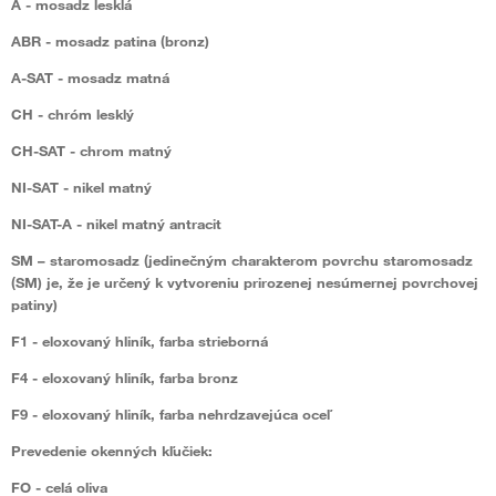
A
- mosadz lesklá
ABR
- mosadz patina (bronz)
A-SAT
- mosadz matná
CH
- chróm lesklý
CH-SAT
- chrom matný
NI-SAT
- nikel matný
NI-SAT-A
- nikel matný antracit
SM
– staromosadz (jedinečným charakterom povrchu staromosadz
(SM) je, že je určený k vytvoreniu prirozenej nesúmernej povrchovej
patiny)
F1
- eloxovaný hliník, farba strieborná
F4
- eloxovaný hliník, farba bronz
F9
- eloxovaný hliník, farba nehrdzavejúca oceľ
Prevedenie okenných kľučiek:
FO
- celá oliva