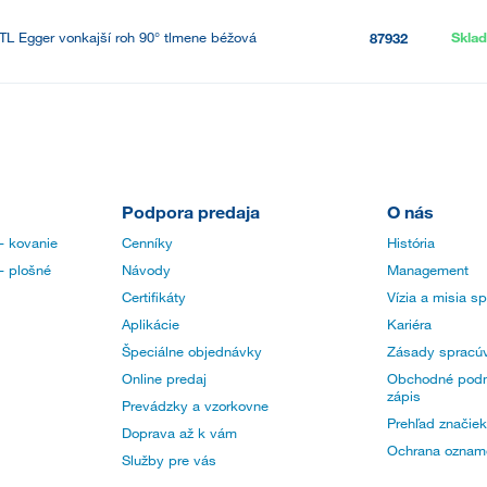
TL Egger vonkajší roh 90° tlmene béžová
Skla
87932
Podpora predaja
O nás
- kovanie
Cenníky
História
- plošné
Návody
Management
Certifikáty
Vízia a misia s
Aplikácie
Kariéra
Špeciálne objednávky
Zásady spracúv
Online predaj
Obchodné podm
zápis
Prevádzky a vzorkovne
Prehľad značiek
Doprava až k vám
Ochrana oznam
Služby pre vás