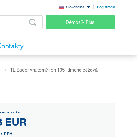
Registrácia
Slovenčina
Démos24Plus
ontakty
TL Egger vnútorný roh 135° tlmene béžová
cena za ks
8 EUR
s DPH