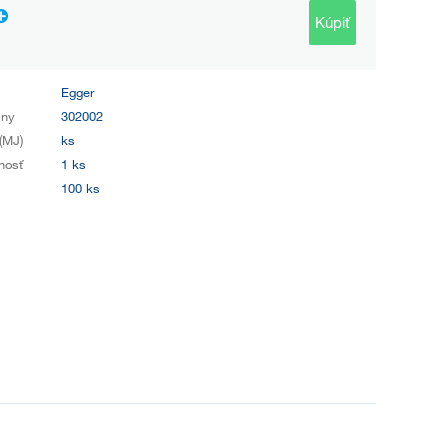
Kúpiť
Egger
iny
302002
(MJ)
ks
nosť
1 ks
100 ks