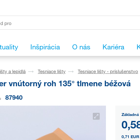
tuality
Inšpirácia
O nás
Kariéra
K
išty a lepidlá
Tesniace lišty
Tesniace lišty - príslušenstvo
er vnútorný roh 135° tlmene béžová
87940
u
Základná 
0,5
0,71 EUR