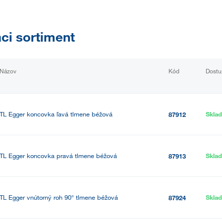
aci sortiment
Názov
Kód
Dostu
TL Egger koncovka ľavá tlmene béžová
Skla
87912
TL Egger koncovka pravá tlmene béžová
Skla
87913
TL Egger vnútorný roh 90° tlmene béžová
Skla
87924