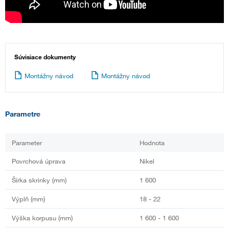
Súvisiace dokumenty
Montážny návod
Montážny návod
Parametre
Parameter
Hodnota
Povrchová úprava
Nikel
Šírka skrinky (mm)
1 600
Výplň (mm)
18 - 22
Výška korpusu (mm)
1 600 - 1 600