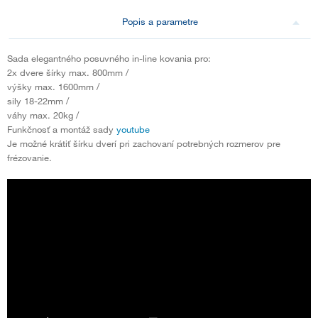
Popis a parametre
Sada elegantného posuvného in-line kovania pro:
2x dvere šírky max. 800mm /
výšky max. 1600mm /
sily 18-22mm /
váhy max. 20kg /
Funkčnosť a montáž sady
youtube
Je možné krátiť šírku dverí pri zachovaní potrebných rozmerov pre
frézovanie.