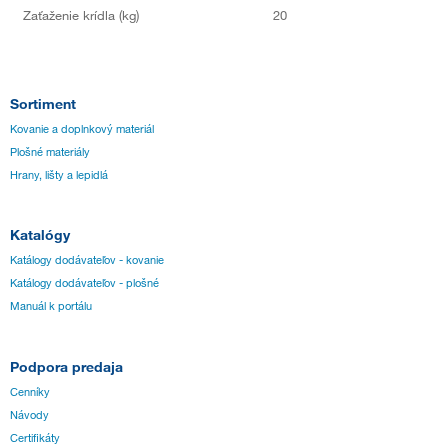
Zaťaženie krídla (kg)
20
Sortiment
Kovanie a doplnkový materiál
Plošné materiály
Hrany, lišty a lepidlá
Katalógy
Katálogy dodávateľov - kovanie
Katálogy dodávateľov - plošné
Manuál k portálu
Podpora predaja
Cenníky
Návody
Certifikáty