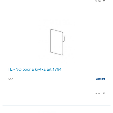
viac
TERNO bočná krytka art.1794
Kód
349821
viac