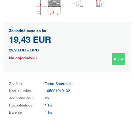
Základná cena za ks
19,43 EUR
23,9 EUR
s DPH
Na objednávku
Kúpiť
Značka
Terno Scorrevoli
Kód skupiny
105001010102
Jednotka (MJ)
ks
Rozbaliteľnosť
1 ks
Balenie
1 ks