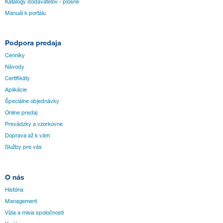
Katálogy dodávateľov - plošné
Manuál k portálu
Podpora predaja
Cenníky
Návody
Certifikáty
Aplikácie
Špeciálne objednávky
Online predaj
Prevádzky a vzorkovne
Doprava až k vám
Služby pre vás
O nás
História
Management
Vízia a misia spoločnosti