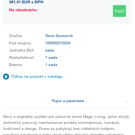
391,41 EUR
s DPH
Na objednávku
Kúpiť
Značka
Terno Scorrevoli
Kód skupiny
105002010204
Jednotka (MJ)
sada
Rozbaliteľnosť
1 sada
Balenie
1 sada
Odkaz na produkt v katalógu
Popis a parametre
Nový a originálny systém pre posuvné dvere Magic Living, úplne skrytý.
Jedinečný posuvný mechanizmus prináša minimalizmus, inovácie,
funkčnosť a design. Dvere sa pohybujú bez viditelných koľajníc,
ponúkajú zatváranie a tichý chod vďaka aktivácii jemného zatvárania.