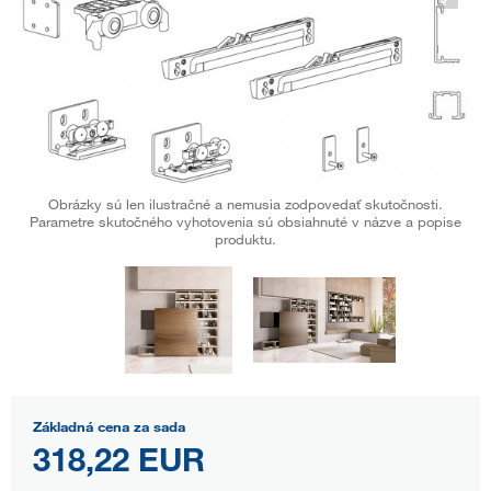
Obrázky sú len ilustračné a nemusia zodpovedať skutočnosti.
Parametre skutočného vyhotovenia sú obsiahnuté v názve a popise
produktu.
Základná cena za sada
318,22 EUR