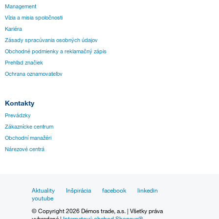
Management
Vízia a misia spoločnosti
Kariéra
Zásady spracúvania osobných údajov
Obchodné podmienky a reklamačný zápis
Prehľad značiek
Ochrana oznamovateľov
Kontakty
Prevádzky
Zákaznícke centrum
Obchodní manažéri
Nárezové centrá
Aktuality
Inšpirácia
facebook
linkedin
youtube
© Copyright 2026 Démos trade, a.s. | Všetky práva
vyhradené |
Internetový obchod Shopsys®