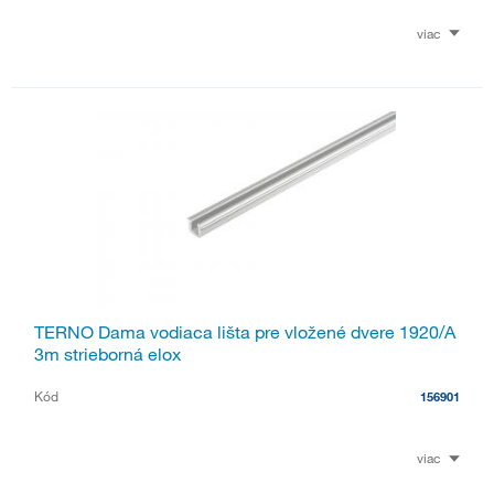
viac
TERNO Dama vodiaca lišta pre vložené dvere 1920/A
3m strieborná elox
Kód
156901
viac