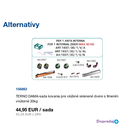
Alternatívy
156883
TERNO DAMA-sada kovania pre vložené sklenené dvere s tlmením
vnútorné 30kg
44,95 EUR
/ sada
55,29 EUR
s DPH
Dopredaj