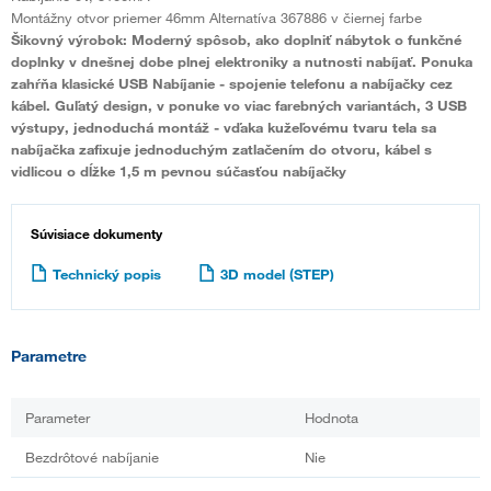
Montážny otvor priemer 46mm Alternatíva 367886 v čiernej farbe
Šikovný výrobok: Moderný spôsob, ako doplniť nábytok o funkčné
doplnky v dnešnej dobe plnej elektroniky a nutnosti nabíjať. Ponuka
zahŕňa klasické USB Nabíjanie - spojenie telefonu a nabíjačky cez
kábel. Guľatý design, v ponuke vo viac farebných variantách, 3 USB
výstupy, jednoduchá montáž - vďaka kužeľovému tvaru tela sa
nabíjačka zafixuje jednoduchým zatlačením do otvoru, kábel s
vidlicou o dĺžke 1,5 m pevnou súčasťou nabíjačky
Súvisiace dokumenty
Technický popis
3D model (STEP)
Parametre
Parameter
Hodnota
Bezdrôtové nabíjanie
Nie