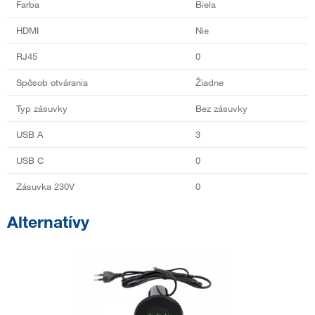
Farba
Biela
HDMI
Nie
RJ45
0
Spôsob otvárania
Žiadne
Typ zásuvky
Bez zásuvky
USB A
3
USB C
0
Zásuvka 230V
0
Alternatívy