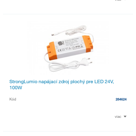
StrongLumio napájací zdroj plochý pre LED 24V,
100W
Kód
284624
viac