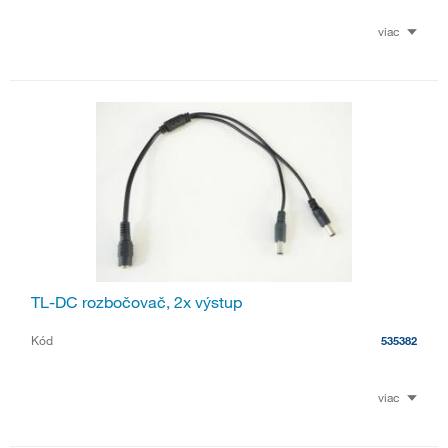
viac
TL-DC rozbočovač, 2x výstup
Kód
535382
viac