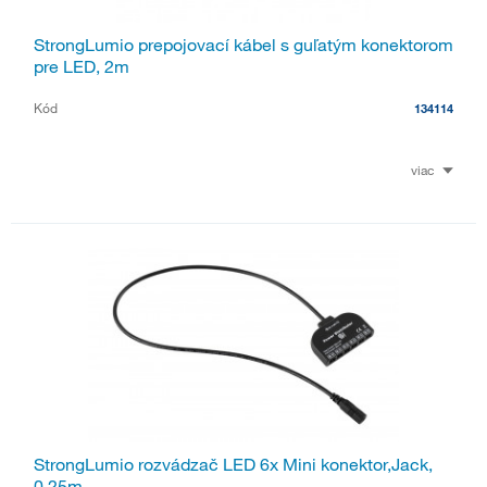
StrongLumio prepojovací kábel s guľatým konektorom
pre LED, 2m
Kód
134114
viac
StrongLumio rozvádzač LED 6x Mini konektor,Jack,
0,25m