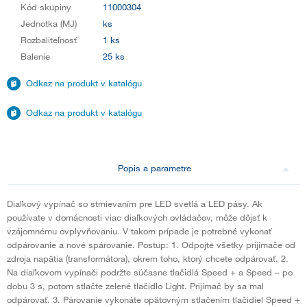
Kód skupiny
11000304
Jednotka (MJ)
ks
Rozbaliteľnosť
1 ks
Balenie
25 ks
Odkaz na produkt v katalógu
Odkaz na produkt v katalógu
Popis a parametre
Diaľkový vypínač so stmievaním pre LED svetlá a LED pásy. Ak
používate v domácnosti viac diaľkových ovládačov, môže dôjsť k
vzájomnému ovplyvňovaniu. V takom prípade je potrebné vykonať
odpárovanie a nové spárovanie. Postup: 1. Odpojte všetky prijímače od
zdroja napätia (transformátora), okrem toho, ktorý chcete odpárovať. 2.
Na diaľkovom vypínači podržte súčasne tlačidlá Speed + a Speed – po
dobu 3 s, potom stlačte zelené tlačidlo Light. Prijímač by sa mal
odpárovať. 3. Párovanie vykonáte opätovným stlačením tlačidiel Speed +