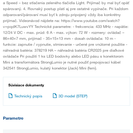
a Speed – bez stlačenia zeleného tlačidla Light. Prijímač by mal byť opäť
spárovaný. 4. Rovnaký postup platí aj pre ostatné vypínače. Pri každom
odparovaní/párovaní musí byť k zdroju pripojený vždy iba konkrétny
prijímač. Videonávod nájdete na: https://www.youtube.com/watch?
v=pqdK7LuwvYY Technické parametre: - frekvencia: 433 MHz - napätie:
12/24 V DC - max. prúd: 6 A - max. výkon: 72 W - rozmery: ovládač –
86×40×7 mm, prijímač - 35×15×13 mm - dosah ovládača: 10 m -
funkcie: zapnutie / vypnutie, stmievanie - určené pre vnútorné použitie -
náhradná batéria: 378219 HA – náhradná batéria CR2025 pre diaľkové
ovládače Pri použití 1 ks LED bodovky alebo LED pásu s konektorom
Mini a transformátora StrongLumio je nutné použiť prepojovací kábel
342541 StrongLumio, kulatý konektor (Jack) Mini (fem).
Súvisiace dokumenty
Technický popis
3D model (STEP)
Parametre