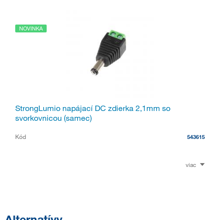
NOVINKA
StrongLumio napájací DC zdierka 2,1mm so
svorkovnicou (samec)
Kód
543615
viac
Alternatívy