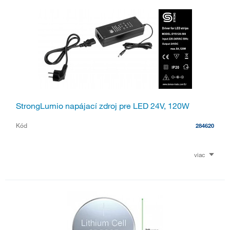
StrongLumio napájací zdroj pre LED 24V, 120W
Kód
284620
viac