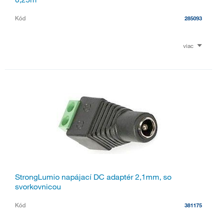
Kód
285093
viac
StrongLumio napájací DC adaptér 2,1mm, so
svorkovnicou
Kód
381175