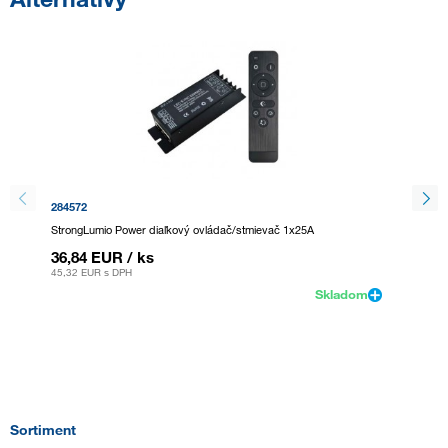
284572
359916
StrongLumio Power diaľkový ovládač/stmievač 1x25A
TL-Diaľ
36,84 EUR
/ ks
24,63
45,32 EUR
s DPH
30,3 EU
Skladom
Sortiment