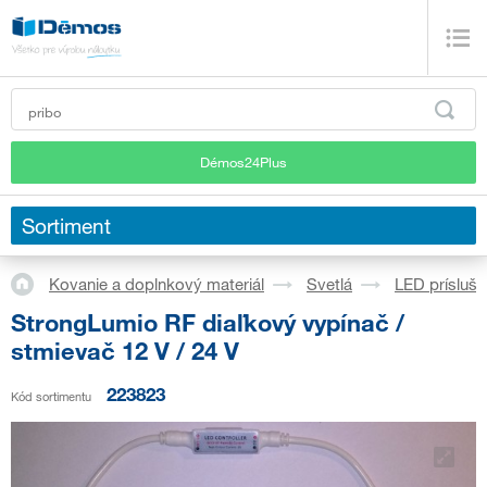
Démos24Plus
Sortiment
Kovanie a doplnkový materiál
Svetlá
LED prísluš
StrongLumio RF diaľkový vypínač /
stmievač 12 V / 24 V
223823
Kód sortimentu