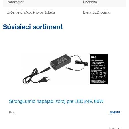
Parameter
Hodnota
Určenie diaľkového ovládača
Biely LED pásik
Súvisiaci sortiment
StrongLumio napájací zdroj pre LED 24V, 60W
Kód
284618
viac