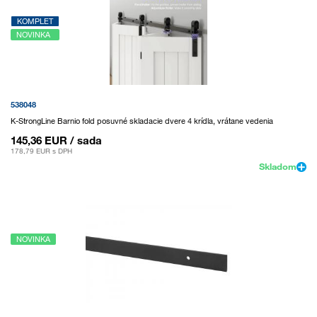
KOMPLET
NOVINKA
538048
K-StrongLine Barnio fold posuvné skladacie dvere 4 krídla, vrátane vedenia
145,36 EUR
/ sada
178,79 EUR
s DPH
Skladom
NOVINKA