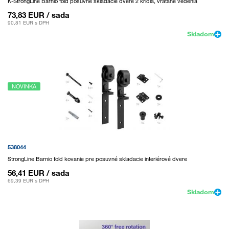
K-StrongLine Barnio fold posuvné skladacie dvere 2 krídla, vrátane vedenia
73,83 EUR
/ sada
90,81 EUR
s DPH
Skladom
NOVINKA
538044
StrongLine Barnio fold kovanie pre posuvné skladacie interiérové dvere
56,41 EUR
/ sada
69,39 EUR
s DPH
Skladom