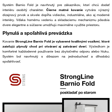
Systém Barnio Fold je navrhnutý pre zákazníkov, ktorí chcú dodať
interiéru osobitý charakter.
Čierne matné kovanie
vytvára výrazný
dizajnový prvok a skvele dopĺňa vidiecke, industriálne, ako aj moderné
interiéry. Vďaka hornému vedeniu a skladaciemu mechanizmu pôsobia
dvere elegantne a súčasne umožňujú maximálne využitie priestoru.
Plynulá a spoľahlivá prevádzka
Kovanie
StrongLine Barnio Fold je vybavené kvalitnými vozíkmi
,
ktoré
zaisťujú plynulý chod pri otváraní aj zatváraní dverí
. Výsledkom je
komfortné každodenné používanie bez zbytočného odporu alebo hluku.
Systém bol navrhnutý s dôrazom na jednoduchosť a dlhodobú
spoľahlivosť.