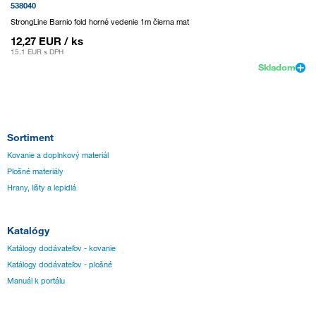
538040
StrongLine Barnio fold horné vedenie 1m čierna mat
12,27 EUR
/ ks
15,1 EUR
s DPH
Skladom
Sortiment
Kovanie a doplnkový materiál
Plošné materiály
Hrany, lišty a lepidlá
Katalógy
Katálogy dodávateľov - kovanie
Katálogy dodávateľov - plošné
Manuál k portálu