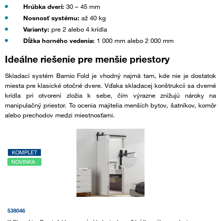
Hrúbka dverí:
30 – 45 mm
Nosnosť systému:
až 40 kg
Varianty:
pre 2 alebo 4 krídla
Dĺžka horného vedenia:
1 000 mm alebo 2 000 mm
Ideálne riešenie pre menšie priestory
Skladací systém Barnio Fold je vhodný najmä tam, kde nie je dostatok
miesta pre klasické otočné dvere. Vďaka skladacej konštrukcii sa dverné
krídla pri otvorení zložia k sebe, čím výrazne znižujú nároky na
manipulačný priestor. To ocenia majitelia menších bytov, šatníkov, komôr
alebo prechodov medzi miestnosťami.
KOMPLET
NOVINKA
538046