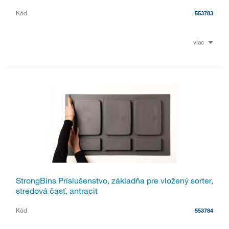
Kód
553783
viac
StrongBins Príslušenstvo, základňa pre vložený sorter,
stredová časť, antracit
Kód
553784