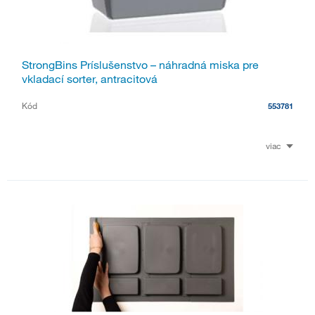
StrongBins Príslušenstvo – náhradná miska pre
vkladací sorter, antracitová
Kód
553781
viac