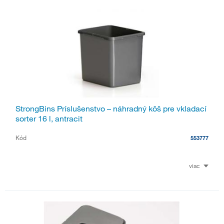
StrongBins Príslušenstvo – náhradný kôš pre vkladací
sorter 16 l, antracit
Kód
553777
viac