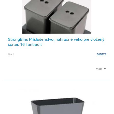
StrongBins Príslušenstvo, náhradné veko pre vložený
sorter, 16 l antracit
Kód
553779
viac