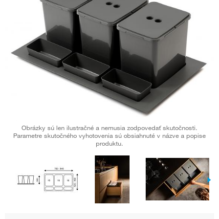
Obrázky sú len ilustračné a nemusia zodpovedať skutočnosti.
Parametre skutočného vyhotovenia sú obsiahnuté v názve a popise
produktu.