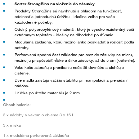
Sorter StrongBins na vloženie do zásuvky.
Produkty StrongBins sú navrhnuté s ohľadom na funkčnosť,
odolnosť a jednoduchú údržbu - ideálna voľba pre vaše
každodenné potreby.
Odolný polypropylénový materiál, ktorý je vysoko rezistentný voči
extrémnym teplotám - ideálny na dlhodobé používanie.
Modulárna základňa, ktorú možno ľahko poskladať a rozložiť podľa
potreby.
Perforovaná spodná časť základne pre orez do zásuvky na mieru,
možno ju prispôsobiť hĺbke a šírke zásuvky, až do 5 cm (krátením).
Veko koša zabraňuje prenikaniu nečistôt dovnútra a uľahčuje
čistenie.
Dve madlá zaisťujú väčšiu stabilitu pri manipulácii a prenášaní
nádoby.
Hrúbka použitého materiálu je 2 mm.
Obsah balenia:
3 x nádoby s vekom o objeme 3 x 16 l
3 x miska
1 x modulárna perforovaná základňa