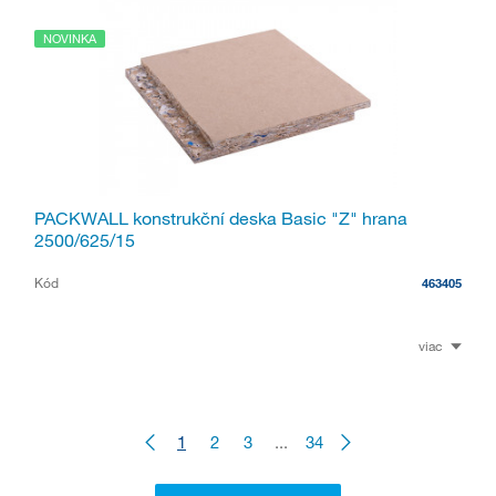
NOVINKA
PACKWALL konstrukční deska Basic "Z" hrana
2500/625/15
Kód
463405
viac
1
2
3
...
34