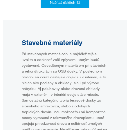
Stavebné materiály
Pri stavebných materiáloch je najdôležitejšia
kvalita a odolnosť voči vplyvom, ktorým budú
vystavené. Osvedčeným materiálom pri stavbách
a rekonštrukciách sú OSB dosky. V poslednom
období sa čoraz častejšie objavujú v interiéri, a to
nielen ako podlahy a obklady, ale i pri výrobe
nábytku. Aj palubovky alebo drevené obklady
majú v exteriéri i v interiéri svoje stále miesto.
Samostatnú kategóriu tvoria terasové dosky zo
sibírskeho smrekovca, alebo z odolných
tropických drevín. Inou možnosťou sú kompozitné
terasy vyrobené z takzvaného drevoplastu, ktoré
spojujú prirodzenosť dreva a solídnosť umelých
hmôt novej generácie. Nemôžeme zabudnúť ani na