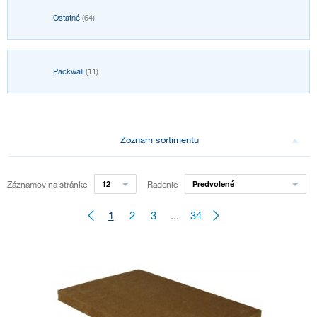
Ostatné
(64)
Packwall
(11)
Zoznam sortimentu
Záznamov na stránke
12
Radenie
Predvolené
1
2
3
...
34