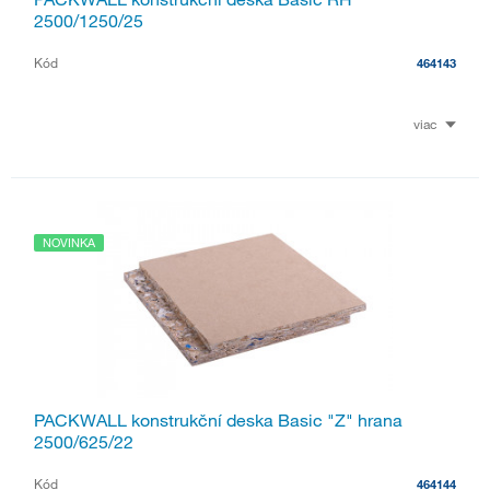
2500/1250/25
Kód
464143
viac
NOVINKA
PACKWALL konstrukční deska Basic "Z" hrana
2500/625/22
Kód
464144