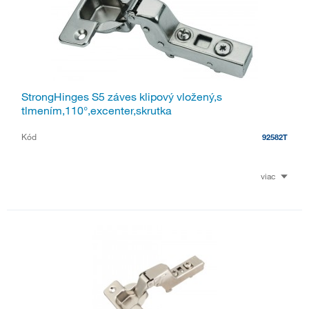
StrongHinges S5 záves klipový vložený,s
tlmením,110°,excenter,skrutka
Kód
92582T
viac