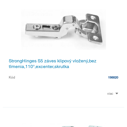
StrongHinges S5 záves klipový vložený,bez
tlmenia,110°,excenter,skrutka
Kód
198820
viac