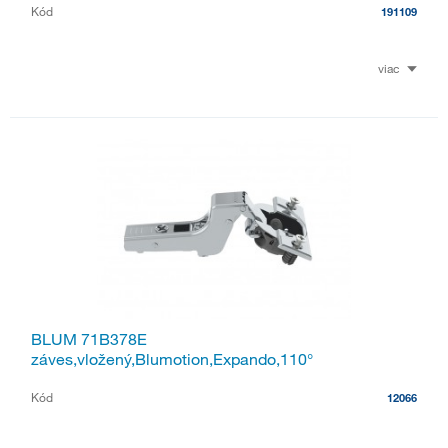
Kód
191109
viac
BLUM 71B378E
záves,vložený,Blumotion,Expando,110°
Kód
12066