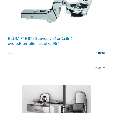
BLUM 71B9750 záves,vložený,silné
dvere,Blumotion,skrutka,95°
Kód
118032
viac