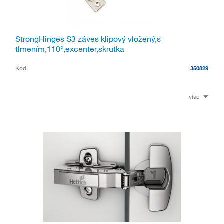
StrongHinges S3 záves klipový vložený,s
tlmením,110°,excenter,skrutka
Kód
350829
viac