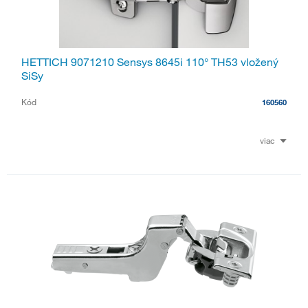
HETTICH 9071210 Sensys 8645i 110° TH53 vložený
SiSy
Kód
160560
viac