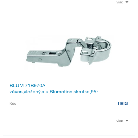
viac
BLUM 71B970A
záves,vložený,alu,Blumotion,skrutka,95°
Kód
118121
viac