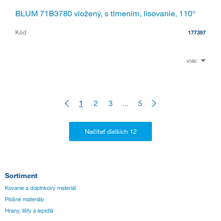
BLUM 71B3780 vložený, s tlmením, lisovanie, 110°
Kód
177397
viac
1
2
3
...
5
Sortiment
Kovanie a doplnkový materiál
Plošné materiály
Hrany, lišty a lepidlá