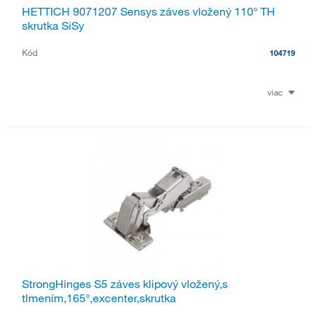
HETTICH 9071207 Sensys záves vložený 110° TH
skrutka SiSy
Kód
104719
viac
StrongHinges S5 záves klipový vložený,s
tlmením,165°,excenter,skrutka