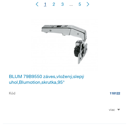
1
2
3
...
5
BLUM 79B9550 záves,vložený,slepý
uhol,Blumotion,skrutka,95°
Kód
118122
viac