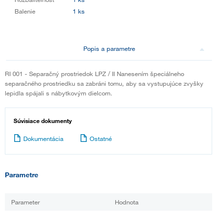
Balenie
1 ks
Popis a parametre
RI 001 - Separačný prostriedok LPZ / II Nanesením špeciálneho
separačného prostriedku sa zabráni tomu, aby sa vystupujúce zvyšky
lepidla spájali s nábytkovým dielcom.
Súvisiace dokumenty
Dokumentácia
Ostatné
Parametre
Parameter
Hodnota