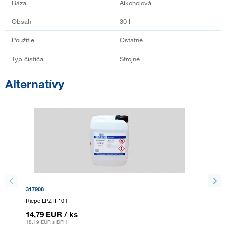
Báza
Alkoholová
Obsah
30 l
Použitie
Ostatné
Typ čističa
Strojné
Alternatívy
NOVI
317908
548142
Riepe LPZ II 10 l
LcM LC 
14,79 EUR
/ ks
317,8
18,19 EUR
s DPH
390,95 