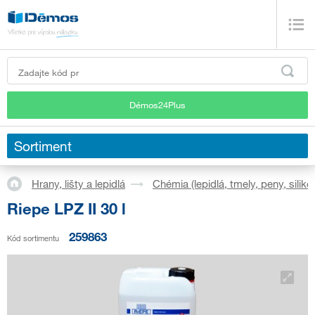
Démos24Plus
Sortiment
Hrany, lišty a lepidlá
Chémia (lepidlá, tmely, peny, silikó
Riepe LPZ II 30 l
259863
Kód sortimentu