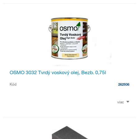
OSMO 3032 Tvrdý voskový olej, Bezb. 0,75l
Kód
262936
viac