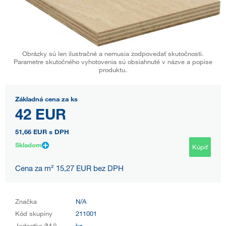
Obrázky sú len ilustračné a nemusia zodpovedať skutočnosti.
Parametre skutočného vyhotovenia sú obsiahnuté v názve a popise
produktu.
Základná cena za ks
42 EUR
51,66 EUR
s DPH
Skladom
Kúpiť
Cena za m² 15,27 EUR bez DPH
Značka
N/A
Kód skupiny
211001
Jednotka (MJ)
ks