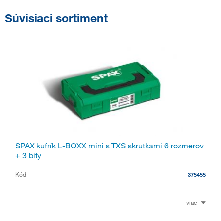
Súvisiaci sortiment
SPAX kufrík L-BOXX mini s TXS skrutkami 6 rozmerov
+ 3 bity
Kód
375455
viac