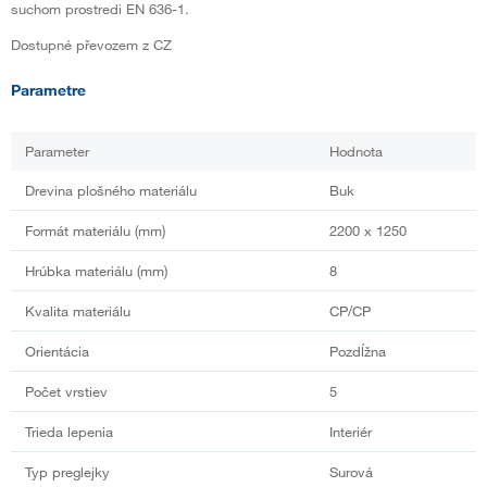
suchom prostredi EN 636-1.
Dostupné převozem z CZ
Parametre
Parameter
Hodnota
Drevina plošného materiálu
Buk
Formát materiálu (mm)
2200 x 1250
Hrúbka materiálu (mm)
8
Kvalita materiálu
CP/CP
Orientácia
Pozdĺžna
Počet vrstiev
5
Trieda lepenia
Interiér
Typ preglejky
Surová