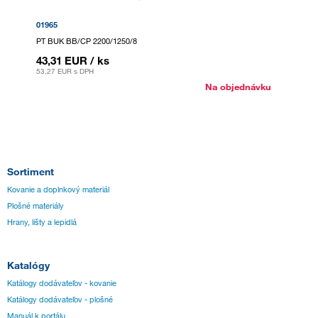
01965
PT BUK BB/CP 2200/1250/8
43,31 EUR
/ ks
53,27 EUR
s DPH
Na objednávku
Sortiment
Kovanie a doplnkový materiál
Plošné materiály
Hrany, lišty a lepidlá
Katalógy
Katálogy dodávateľov - kovanie
Katálogy dodávateľov - plošné
Manuál k portálu