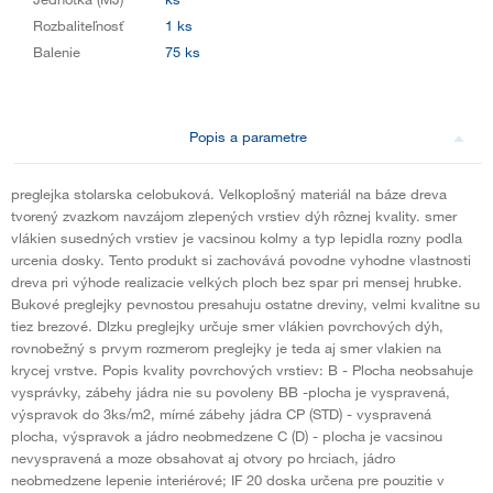
Rozbaliteľnosť
1 ks
Balenie
75 ks
Popis a parametre
preglejka stolarska celobuková. Velkoplošný materiál na báze dreva
tvorený zvazkom navzájom zlepených vrstiev dýh rôznej kvality. smer
vlákien susedných vrstiev je vacsinou kolmy a typ lepidla rozny podla
urcenia dosky. Tento produkt si zachovává povodne vyhodne vlastnosti
dreva pri výhode realizacie velkých ploch bez spar pri mensej hrubke.
Bukové preglejky pevnostou presahuju ostatne dreviny, velmi kvalitne su
tiez brezové. Dlzku preglejky určuje smer vlákien povrchových dýh,
rovnobežný s prvym rozmerom preglejky je teda aj smer vlakien na
krycej vrstve. Popis kvality povrchových vrstiev: B - Plocha neobsahuje
vysprávky, zábehy jádra nie su povoleny BB -plocha je vyspravená,
výspravok do 3ks/m2, mírné zábehy jádra CP (STD) - vyspravená
plocha, výspravok a jádro neobmedzene C (D) - plocha je vacsinou
nevyspravená a moze obsahovat aj otvory po hrciach, jádro
neobmedzene lepenie interiérové; IF 20 doska určena pre pouzitie v