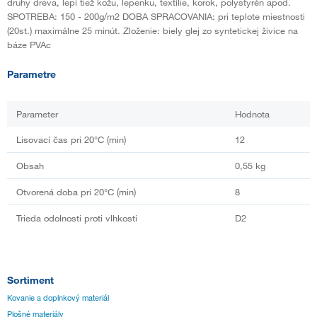
druhy dreva, lepí tiež kožu, lepenku, textílie, korok, polystyrén apod.
SPOTREBA: 150 - 200g/m2 DOBA SPRACOVANIA: pri teplote miestnosti
(20st.) maximálne 25 minút. Zloženie: biely glej zo syntetickej živice na
báze PVAc
Parametre
Parameter
Hodnota
Lisovací čas pri 20°C (min)
12
Obsah
0,55 kg
Otvorená doba pri 20°C (min)
8
Trieda odolnosti proti vlhkosti
D2
Sortiment
Kovanie a doplnkový materiál
Plošné materiály