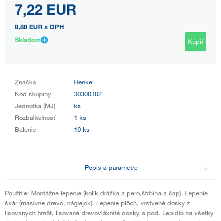
7,22 EUR
8,88 EUR
s DPH
Skladom
Kúpiť
Značka
Henkel
Kód skupiny
30300102
Jednotka (MJ)
ks
Rozbaliteľnosť
1 ks
Balenie
10 ks
Popis a parametre
Použitie: Montážne lepenie (kolík,drážka a pero,štrbina a čap). Lepenie
škár (masívne drevo, náglejok). Lepenie plôch, vrstvené dosky z
lisovaných hmôt, lisované drevovláknité dosky a pod. Lepidlo na všetky