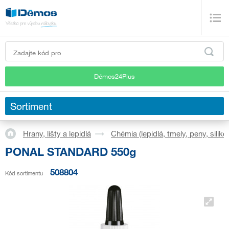
Démos24Plus
Sortiment
Hrany, lišty a lepidlá
Chémia (lepidlá, tmely, peny, silikó
PONAL STANDARD 550g
508804
Kód sortimentu