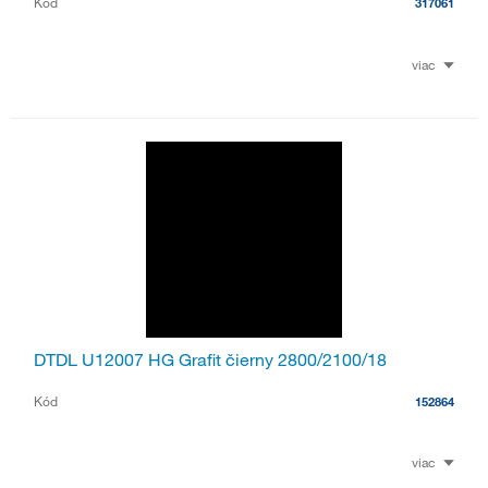
Kód
317061
viac
DTDL U12007 HG Grafit čierny 2800/2100/18
Kód
152864
viac