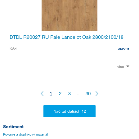
DTDL R20027 RU Pale Lancelot Oak 2800/2100/18
Kód
362791
viac
1
2
3
...
30
Sortiment
Kovanie a doplnkový materiál