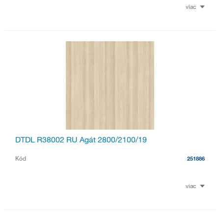
viac
DTDL R38002 RU Agát 2800/2100/19
Kód
251886
viac