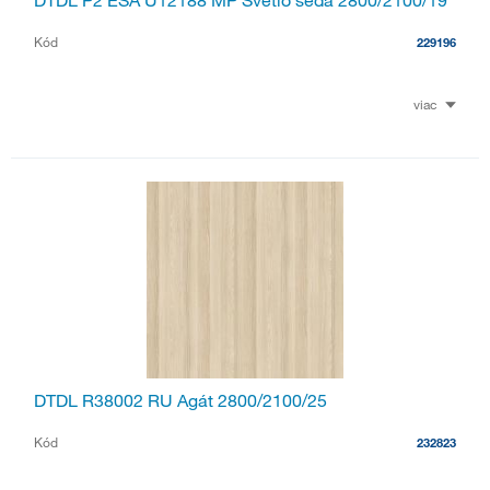
DTDL P2 ESA U12188 MP Svetlo šedá 2800/2100/19
Kód
229196
viac
DTDL R38002 RU Agát 2800/2100/25
Kód
232823