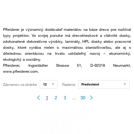
Pfleiderer je významný dodávateľ materiálov na báze dreva pre rozličné
typy projektov. Vo svojej ponuke má drevotrieskové a vláknité dosky,
zdokonalené dekoratívne výrobky, lamináty, HPL dosky alebo pracovné
dosky, ktoré vyrába nielen s maximálnou starostlivosťou, ale aj s
dôslednou orientáciou na trvalo udržateľný rozvoj – ekonomický,
ekologický a sociálny.
Pfleiderer, Ingostädter Strasse 51, D-92318 Neumarkt,
www.pfleiderer.com.
Záznamov na stránke
12
Radenie
Predvolené
1
2
3
...
30